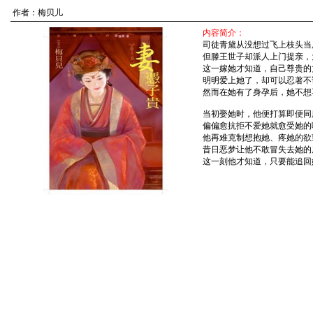
作者：
梅贝儿
内容简介：
司徒青黛从没想过飞上枝头当
但滕王世子却派人上门提亲，
这一嫁她才知道，自己尊贵的
明明爱上她了，却可以忍著不
然而在她有了身孕后，她不想
当初娶她时，他便打算即便同
偏偏愈抗拒不爱她就愈受她的
他再难克制想抱她、疼她的欲
昔日恶梦让他不敢冒失去她的
这一刻他才知道，只要能追回