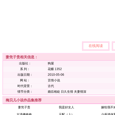
在线阅读
妻凭子贵相关信息：
出版社：
狗屋
系 列：
花蝶 1352
出版日期：
2010-05-06
网 站：
言情小说
时代背景：
古代
情节分类：
婚后相处
日久生情
夫妻情深
梅贝儿小说作品集推荐
妻凭子贵
我是好女人
嫁给我不
大清傻格格
元配（上）
少爷请保