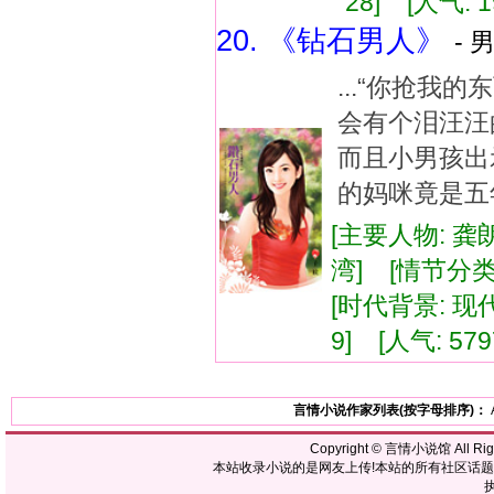
28] [人气: 1
20. 《钻石男人》
- 
...“你抢我
会有个泪汪汪
而且小男孩出
的妈咪竟是五年
[主要人物: 龚
湾] [情节分类
[时代背景: 现代]
9] [人气: 579
言情小说作家列表(按字母排序)：
Copyright ©
言情小说馆
All R
本站收录小说的是网友上传!本站的所有社区话
执