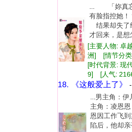
... 「妳
有脸指控她
结果却失了
才回来，是想
[主要人物: 卓
洲] [情节分类
[时代背景: 现代]
9] [人气: 216
18. 《这般爱上了》
...男主角：
主角：凌恩恩
恩因工作飞到
陷后，他却亲