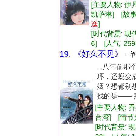
[主要人物: 伊
凯萨琳] [故事
逢
]
[时代背景: 现代]
6] [人气: 259
19. 《好久不见》
- 
...八年前
环，还蜕变
姻？想都别
找的是—— 
[主要人物: 
台湾] [情节
[时代背景: 现代