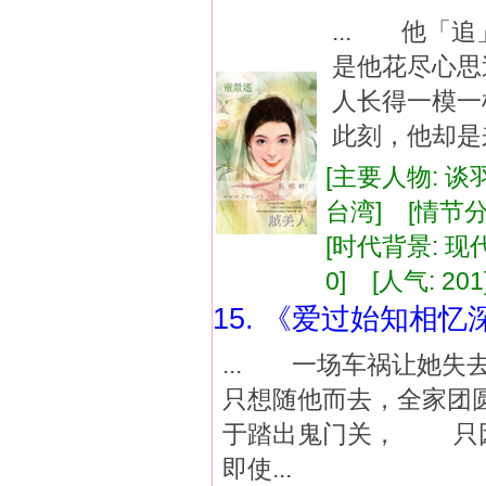
... 他「
是他花尽心
人长得一模
此刻，他却是来
[主要人物: 谈
台湾] [情节分
[时代背景: 现代]
0] [人气: 201
15. 《爱过始知相忆
... 一场车祸让她
只想随他而去，全家团
于踏出鬼门关， 只
即使...