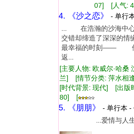
07] [人气: 4
4. 《沙之恋》
- 单行本
... 在浩瀚的沙海
交错却缔造了深深的
最幸福的时刻—— 
返...
[主要人物: 欧威尔·哈桑
兰] [情节分类: 萍水相逢
[时代背景: 现代] [出版时间:
80] [
5. 《朋朋》
- 单行本 -
...爱情
by王