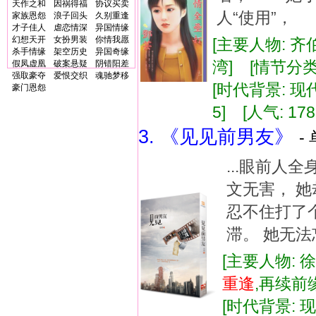
天作之和
因祸得福
协议买卖
人“使用”，
家族恩怨
浪子回头
久别重逢
才子佳人
虐恋情深
异国情缘
幻想天开
女扮男装
你情我愿
[主要人物: 齐
杀手情缘
架空历史
异国奇缘
湾] [情节分类
假凤虚凰
破案悬疑
阴错阳差
强取豪夺
爱恨交织
魂驰梦移
[时代背景: 现代]
豪门恩怨
5] [人气: 178
3. 《见见前男友》
-
...眼前人
文无害， 
忍不住打了
滞。 她无法
[主要人物: 
重逢
,再续前
[时代背景: 现代