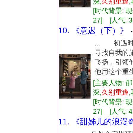
深,
久别
重逢
[时代背景: 现代
27] [人气: 3
10. 《意迟（下）》
... 初
寻找自我的
飞扬，引领
他用这个重生
[主要人物: 
深,
久别
重逢
[时代背景: 现代
27] [人气: 4
11. 《甜姊儿的浪漫