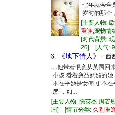
七年就会全
岁时的那个，
[主要人物: 
重逢
,宠物情
[时代背景: 现代
26] [人气: 9
6. 《地下情人》
- 西
...他带着恨意从英国
小孩 看着愈益妩媚的她
不在乎她是女佣 更不在
度”，如...
[主要人物: 陈英杰 周若彤
国] [情节分类:
久别
重