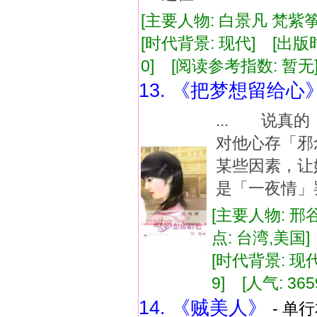
[主要人物: 白景凡 梵紫筝
[时代背景: 现代] [出版时间:
0] [阅读参考指数: 暂无
13. 《把梦想留给心
... 说真
对他心存「
某些因素，
是「一夜情」罢
[主要人物: 邢
点: 台湾,美国
[时代背景: 现代]
9] [人气: 365
14. 《贼美人》
- 单行