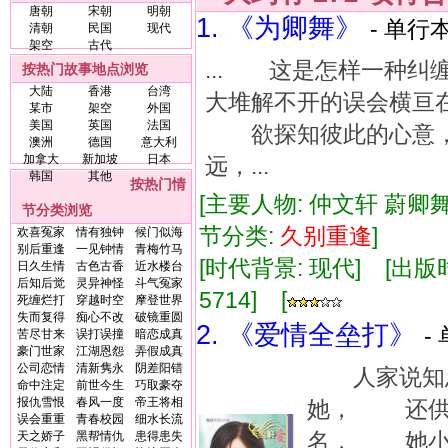
唐朝
宋朝
明朝
1. 《为卿舞》
- 单行本
清朝
民国
现代
架空
古代
... 这是怎样一种
按热门故事地点浏览
大陆
香港
台湾
大堆解不开的误会横亘
某市
架空
外国
美国
英国
法国
欲探知彼此的心意，
澳洲
德国
意大利
加拿大
新加坡
日本
远，...
韩国
其他
按热门情
[主要人物: 仲文轩 蔚卿舞 
节分类浏览
节分类:
久别
重逢
]
欢喜冤家
情有独钟
候门似海
别后重逢
一见钟情
青梅竹马
[时代背景: 现代] [出版时间:
日久生情
古色古香
近水楼台
后知后觉
灵异神怪
斗气冤家
5714] [
死缠烂打
穿越时空
摩登世界
失而复得
痴心不改
破镜重圆
2. 《爱情全垒打》
-
苦尽甘来
误打误撞
暗恋成真
豪门世家
江湖恩怨
弄假成真
公司恋情
清新隽永
阴差阳错
人家说知恩
命中注定
前世今生
巧取豪夺
报仇雪恨
春风一度
帝王将相
她， 还供她
误会重重
青春校园
细水长流
名， 她小
天之娇子
黑帮情仇
患得患失