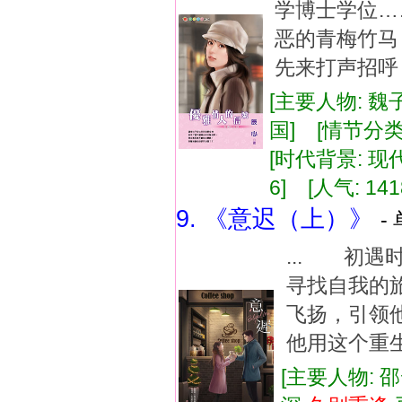
学博士学位…
恶的青梅竹马
先来打声招呼，
[主要人物: 魏
国] [情节分类
[时代背景: 现代]
6] [人气: 141
9. 《意迟（上）》
-
... 初
寻找自我的
飞扬，引领
他用这个重生
[主要人物: 