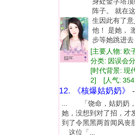
身处金字塔顶
阵子。 就在
生因此有了意
他！ 是她，
步等她跳进去
[主要人物: 欧
分类: 因误会分
[时代背景: 现代]
2] [人气: 354
12. 《核爆姑奶奶》
... 「饶命，姑奶
她，没想到对了招，才
到了令黑黑两首闻风丧
这位「...