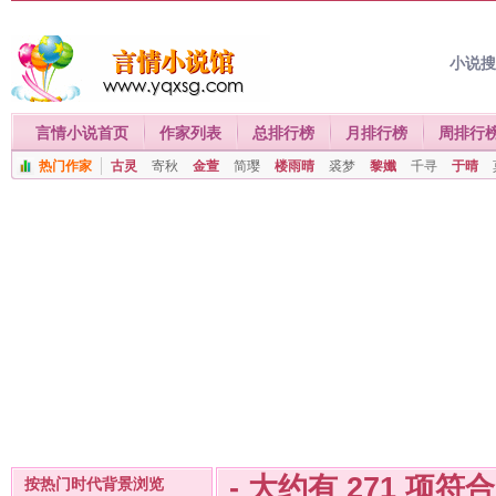
小说
言情小说首页
作家列表
总排行榜
月排行榜
周排行
热门作家
古灵
寄秋
金萱
简璎
楼雨晴
裘梦
黎孅
千寻
于晴
- 大约有
271
项符
按热门时代背景浏览