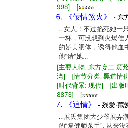
998] [
6. 《佞情煞火》
- 东
...女人！不过掐死她
一杯，可没想到火爆佳
的娇美胴体，诱得他血
他“请”她...
[主要人物: 东方妄二 颜烙
湾] [情节分类: 黑道情
[时代背景: 现代] [出版时间:
8873] [
7. 《追情》
- 残爱·藏爱
...展氏集团大少爷展
的“复健师杀手”, 从