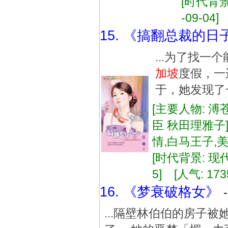
[时代背景:
-09-04]
15. 《搞翻总裁的日
...为了找
加坡
度假，一
于，她发现了一
[主要人物: 溥
臣 秋田理雅子]
情,白马王子,
[时代背景: 现代]
5] [人气: 173
16. 《梦衰破格女》
...隔壁林伯伯的房子