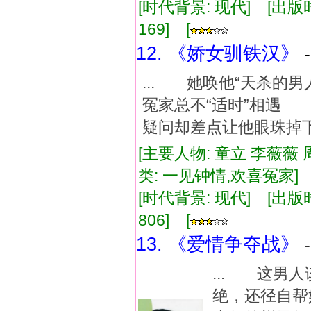
[时代背景: 现代] [出版时间:
169] [
12. 《娇女驯铁汉》
... 她唤他“天杀的
冤家总不“适时”相遇
疑问却差点让他眼珠掉下
[主要人物: 童立 李薇薇 
类: 一见钟情,欢喜冤家
[时代背景: 现代] [出版时间:
806] [
13. 《爱情争夺战》
... 这男
绝，还径自