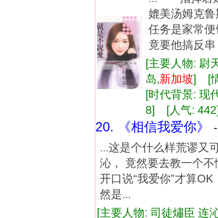
媲美汤姆克
任务是家常
竟要他搞反串
[主要人物: 尉
岛,
新加坡
] 
[时代背景: 现代]
8] [人气: 442
20. 《相信我爱你》
...这是个什么样荒谬
沁， 竟然要去教一个不
开口说“我爱你”才算O
然是...
[主要人物: 司徒熽臣 连沁