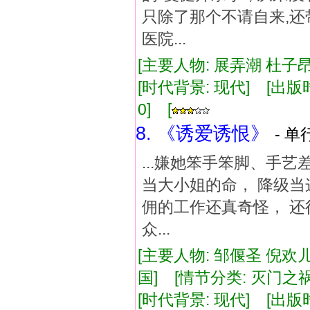
只除了那个不请自来,还
医院...
[主要人物: 展弄潮 杜子昂
[时代背景: 现代] [出版时间:
0] [
8. 《诱爱诱恨》
- 单
...嫌她笨手笨脚、手
当大小姐的命， 降级当
佣的工作还真奇怪， 还
众...
[主要人物: 邹偃圣 倪欢
国] [情节分类: 灭门之
[时代背景: 现代] [出版时间: