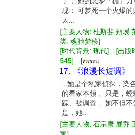
了， 她的恶梦「楣」力
现； 可梦死一个火爆的
太...
[主要人物: 杜斯斐 甄瑷
类: 魂驰梦移]
[时代背景: 现代] [出版时间:
545] [
17. 《浪漫长短调》
...她是个私家侦探，
的看家本领， 只是，
踪、被调查， 她不但不
是，她...
[主要人物: 石宗康 展乔
家]