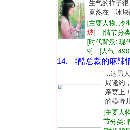
生气的样子
竟然在「冰块
[主要人物: 冷
坡
] [情节分
[时代背景: 现代]
9] [人气: 490
14. 《酷总裁的麻辣
...这
局邀约
亲宴上
的模特儿
[主要人物
节分类: