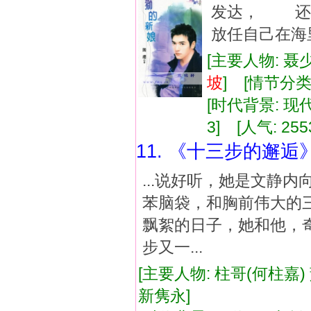
发达， 还
放任自己在海
[主要人物: 聂
坡
] [情节分
[时代背景: 现代]
3] [人气: 255
11. 《十三步的邂逅
...说好听，她是文静
苯脑袋，和胸前伟大的三
飘絮的日子，她和他，
步又一...
[主要人物: 柱哥(何柱嘉)
新隽永]