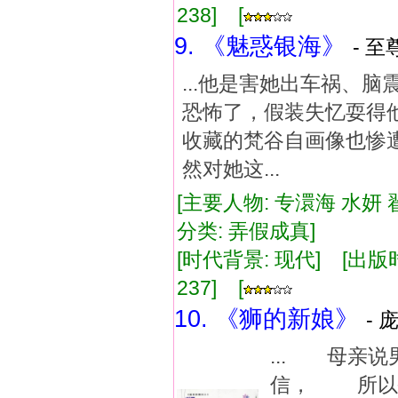
238] [
9. 《魅惑银海》
- 至
...他是害她出车祸、
恐怖了，假装失忆耍得
收藏的梵谷自画像也惨
然对她这...
[主要人物: 专澴海 水妍 
分类: 弄假成真]
[时代背景: 现代] [出版时间:
237] [
10. 《狮的新娘》
- 
... 母亲
信， 所以