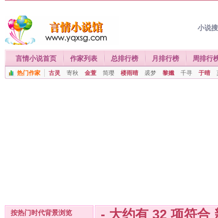
小说
言情小说首页
作家列表
总排行榜
月排行榜
周排行
热门作家
古灵
寄秋
金萱
简璎
楼雨晴
裘梦
黎孅
千寻
于晴
- 大约有
32
项符合
按热门时代背景浏览