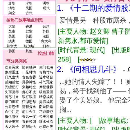
唐朝
宋朝
明朝
1. 《十二期的爱情股
清朝
民国
现代
架空
古代
爱情是另一种股市厮杀
按热门故事地点浏览
大陆
香港
台湾
[主要人物: 赵文卿 曹子
某市
架空
外国
美国
英国
法国
新隽永,都市爱情]
澳洲
德国
意大利
加拿大
新加坡
日本
[时代背景: 现代] [出版时间:
韩国
其他
按热门情
258] [
节分类浏览
2. 《问相思几斗》
欢喜冤家
情有独钟
候门似海
-
别后重逢
一见钟情
青梅竹马
日久生情
古色古香
近水楼台
...她的情人失踪了！！
后知后觉
灵异神怪
斗气冤家
死缠烂打
穿越时空
摩登世界
易，终于找到他了—— 
失而复得
痴心不改
破镜重圆
苦尽甘来
误打误撞
暗恋成真
娶了个美娇娘。 他完全
豪门世家
江湖恩怨
弄假成真
公司恋情
清新隽永
阴差阳错
搁...
命中注定
前世今生
巧取豪夺
报仇雪恨
春风一度
帝王将相
[主要人物: ] [故事地点:
误会重重
青春校园
细水长流
天之娇子
黑帮情仇
患得患失
[时代背景: 现代] [出版时间: