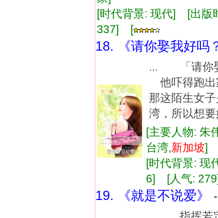
[时代背景: 现代] [出版时间:
337] [
18. 《请你娶我好吗
... 「
他吓得跑出
那这陌生女
湾，所以想要嫁
[主要人物: 朱
台湾,
新加坡
]
[时代背景: 现代]
6] [人气: 279
19. 《就是不说爱》
... 指挥