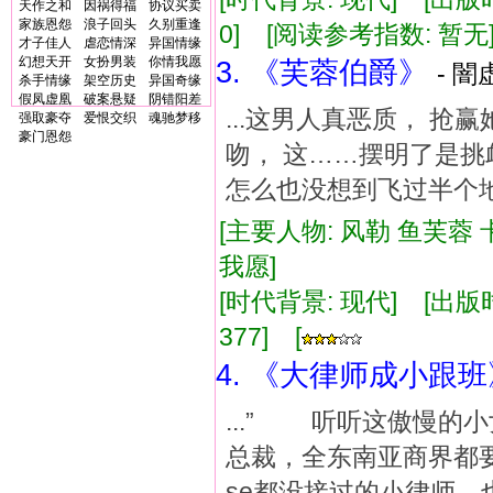
天作之和
因祸得福
协议买卖
家族恩怨
浪子回头
久别重逢
0] [阅读参考指数: 暂无
才子佳人
虐恋情深
异国情缘
幻想天开
女扮男装
你情我愿
3. 《芙蓉伯爵》
- 闇
杀手情缘
架空历史
异国奇缘
假凤虚凰
破案悬疑
阴错阳差
...这男人真恶质， 
强取豪夺
爱恨交织
魂驰梦移
豪门恩怨
吻， 这……摆明了是挑
怎么也没想到飞过半个地
[主要人物: 风勒 鱼芙蓉
我愿]
[时代背景: 现代] [出版时间:
377] [
4. 《大律师成小跟班
...” 听听这傲慢
总裁，全东南亚商界都
se都没接过的小律师