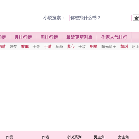
小说搜索：
行榜
月排行榜
周排行榜
最近更新列表
作家人气排行
雨晴
裘梦
黎孅
千寻
于晴
莫颜
典心
子纹
明星
阳光晴子
凯琍
谢
作品
作者
小说系列
男主角
女主角