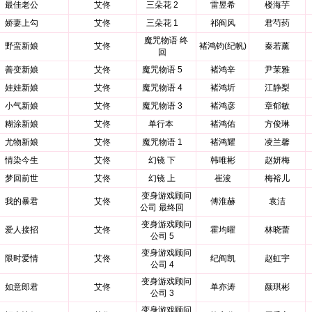
最佳老公
艾佟
三朵花 2
雷昱希
楼海芋
娇妻上勾
艾佟
三朵花 1
祁阎风
君芍药
魔咒物语 终
野蛮新娘
艾佟
褚鸿钧(纪帆)
秦若薰
回
善变新娘
艾佟
魔咒物语 5
褚鸿辛
尹茉雅
娃娃新娘
艾佟
魔咒物语 4
褚鸿圻
江静梨
小气新娘
艾佟
魔咒物语 3
褚鸿彦
章郁敏
糊涂新娘
艾佟
单行本
褚鸿佑
方俊琳
尤物新娘
艾佟
魔咒物语 1
褚鸿耀
凌兰馨
情染今生
艾佟
幻镜 下
韩唯彬
赵妍梅
梦回前世
艾佟
幻镜 上
崔浚
梅裕儿
变身游戏顾问
我的暴君
艾佟
傅淮赫
袁洁
公司 最终回
变身游戏顾问
爱人接招
艾佟
霍均曜
林晓蕾
公司 5
变身游戏顾问
限时爱情
艾佟
纪阎凯
赵虹宇
公司 4
变身游戏顾问
如意郎君
艾佟
单亦涛
颜琪彬
公司 3
变身游戏顾问