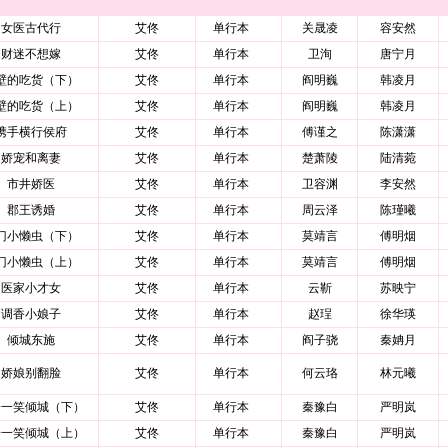
女医古代行
艾佟
单行本
关晟凌
容安然
财迷不想嫁
艾佟
单行本
卫洵
唐宁月
壁的吃货（下）
艾佟
单行本
阎明巍
韩凌月
壁的吃货（上）
艾佟
单行本
阎明巍
韩凌月
携手横行侯府
艾佟
单行本
傅谨之
陈潇潇
娇宠和离妻
艾佟
单行本
楚萧陵
陆清菀
市井娇医
艾佟
单行本
卫容渊
李安然
郡王诱婚
艾佟
单行本
周云泽
陈瑾曦
门小懒虫（下）
艾佟
单行本
莫靖言
傅明烟
门小懒虫（上）
艾佟
单行本
莫靖言
傅明烟
医家小才女
艾佟
单行本
云靳
苏映宁
调香小娘子
艾佟
单行本
赵珵
徐华瑛
倾城东施
艾佟
单行本
阎子骁
秦姌月
娇娘别翻脸
艾佟
单行本
何云珞
林元曦
子一笑倾城（下）
艾佟
单行本
秦豫白
严明岚
子一笑倾城（上）
艾佟
单行本
秦豫白
严明岚