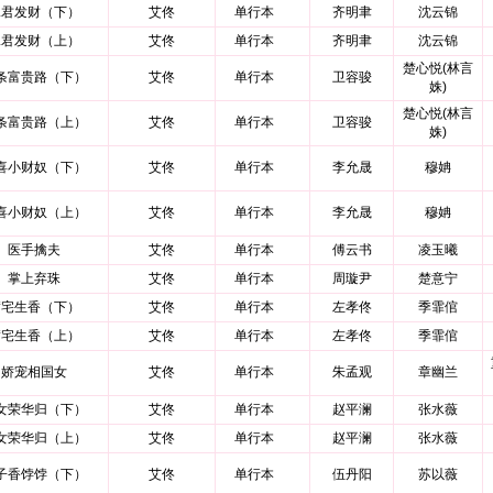
嫁君发财（下）
艾佟
单行本
齐明聿
沈云锦
嫁君发财（上）
艾佟
单行本
齐明聿
沈云锦
楚心悦(林言
条富贵路（下）
艾佟
单行本
卫容骏
姝)
楚心悦(林言
条富贵路（上）
艾佟
单行本
卫容骏
姝)
喜小财奴（下）
艾佟
单行本
李允晟
穆姌
喜小财奴（上）
艾佟
单行本
李允晟
穆姌
医手擒夫
艾佟
单行本
傅云书
凌玉曦
掌上弃珠
艾佟
单行本
周璇尹
楚意宁
满宅生香（下）
艾佟
单行本
左孝佟
季霏倌
满宅生香（上）
艾佟
单行本
左孝佟
季霏倌
娇宠相国女
艾佟
单行本
朱孟观
章幽兰
女荣华归（下）
艾佟
单行本
赵平澜
张水薇
女荣华归（上）
艾佟
单行本
赵平澜
张水薇
子香饽饽（下）
艾佟
单行本
伍丹阳
苏以薇