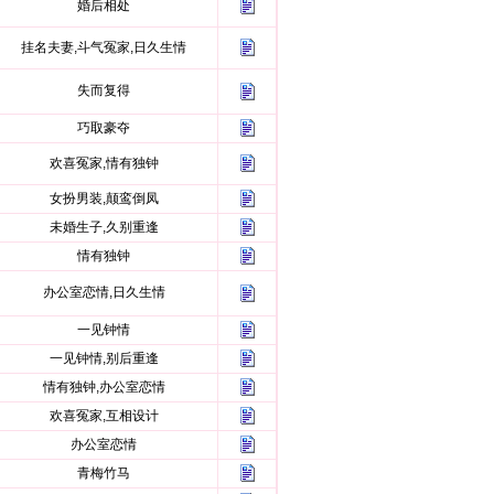
婚后相处
挂名夫妻,斗气冤家,日久生情
失而复得
巧取豪夺
欢喜冤家,情有独钟
女扮男装,颠鸾倒凤
未婚生子,久别重逢
情有独钟
办公室恋情,日久生情
一见钟情
一见钟情,别后重逢
情有独钟,办公室恋情
欢喜冤家,互相设计
办公室恋情
青梅竹马