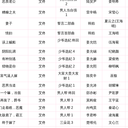
恶质老公
艾佟
陆昊尹
姜明希
2
男人当自强
糟糠之夫
艾佟
雷辛旸
宋莹心
1
夏云之(王海
妻子
艾佟
誓言二部曲
韩焰
晴)
情妇
艾佟
誓言首部曲
韩焰
王海晴
少爷选妃 终回
误上贼船
艾佟
姜允恺
伍海菊
阴阳乱调
艾佟
少爷选妃 4
姜允锡
纪晓颜
有种别逃
艾佟
少爷选妃 3
姜允赫
梁俊艳
猎物是你
艾佟
少爷选妃 2
姜允熙
柳明枫
大富大贵大发
富气逼人嫁
艾佟
陈奕辛
巫馥
财 1
恶男当道
艾佟
少爷选妃 1
姜允涛
胡耀琳
笑一个嘛，冷面
艾佟
男人帮 终回
邵亦彬
尹彩萝
别再装了，爵爷
艾佟
男人帮 3
莫阎俊
王宇蓝
们走着瞧，恶魔
艾佟
男人帮 2
向鸣昊
秦诺心
太跋扈了，霸王
艾佟
男人帮 1
李君晔
凌海薰
终于嫁了
艾佟
三朵花 3
楚维伦
文心兰