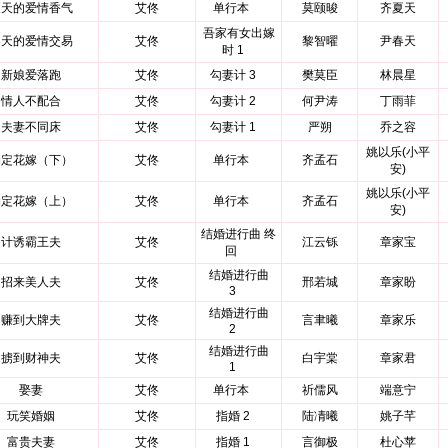
夏天的爱情香气
艾佟
单行本
莫颐晙
齐夏天
吾家有女出嫁
春天的爱情交易
艾佟
黎智曜
尹春天
时 1
新娘爱落跑
艾佟
勾妻计 3
樊莫臣
林晨星
情人不配合
艾佟
勾妻计 2
何尹涛
丁雨菲
夫妻不同床
艾佟
勾妻计 1
严朔
乔之容
姚以乐(小平
约定花嫁（下）
艾佟
单行本
齐孟石
安)
姚以乐(小平
约定花嫁（上）
艾佟
单行本
齐孟石
安)
结婚进行曲 终
计诱霸王夫
艾佟
江云铄
章家宝
回
结婚进行曲
招来美人夫
艾佟
邢若城
章家盼
3
结婚进行曲
赚到大牌夫
艾佟
言聿曦
章家乐
2
结婚进行曲
掳到财神夫
艾佟
白宇棠
章家君
1
娶妻
艾佟
单行本
祈儒风
端意宁
玩笑婚姻
艾佟
指婚 2
陆凊曦
姚子芊
富贵夫妻
艾佟
指婚 1
言御极
杜心苹