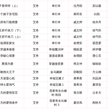
子香饽饽（上）
艾佟
单行本
伍丹阳
苏以薇
换个娘子安宅院
艾佟
单行本
蒋怀良
白陌
王府有只狐狸妻
艾佟
单行本
戚文烨
徐卉丹
王府不挨刀（下）
艾佟
单行本
戚文怀
徐芍药
王府不挨刀（上）
艾佟
单行本
戚文怀
徐芍药
低调富家女
艾佟
单行本
俞熠安
梁思爱
穿越来偷妾
艾佟
幸福魔法钟
顾延霆
薛伊珊
突破心墙妻
艾佟
漫漫追妻路
俞熠皓
楚心言
爬墙为妻
艾佟
穿越做贵妻
韩文仲
喻咏歆
吻倒火王子
艾佟
金乌藏娇
邵毅阳
方云桐
天使耍心机
艾佟
幸福宝藏 2
慕希夜
刘品涛
绅士爱淘气
艾佟
幸福宝藏 1
慕希淮
夏琪安
吾家有女出嫁
冬天的爱情宣言
艾佟
查尔斯
云冬天
时 终回
吾家有女出嫁
秋天的爱情条件
艾佟
夏祈风
阎秋天
时 3