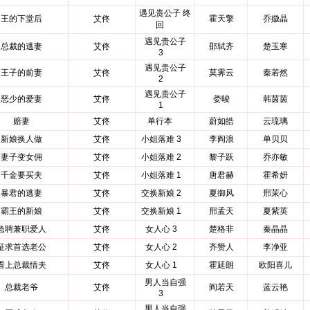
遇见贵公子 终
王的下堂后
艾佟
霍天擎
乔媺晶
回
遇见贵公子
总裁的逃妻
艾佟
邵轼齐
楚玉寒
3
遇见贵公子
王子的前妻
艾佟
莫霁云
秦若然
2
遇见贵公子
恶少的爱妻
艾佟
娄晙
韩茵茵
1
赔妻
艾佟
单行本
蔚如皓
云琉璃
新娘换人做
艾佟
小姐落难 3
李阎浪
单贝贝
妻子变女佣
艾佟
小姐落难 2
黎子跃
乔亦敏
千金要买夫
艾佟
小姐落难 1
唐君赫
霍希妍
暴君的逃妻
艾佟
交换新娘 2
夏御风
邢茉心
霸王的新娘
艾佟
交换新娘 1
邢孟天
夏紫英
急聘兼职爱人
艾佟
女人心 3
楚格非
秦晶晶
征求首选老公
艾佟
女人心 2
齐赞人
李净亚
看上总裁情夫
艾佟
女人心 1
霍延朗
欧阳喜儿
男人当自强
总裁老爷
艾佟
阎若天
蓝云艳
3
男人当自强