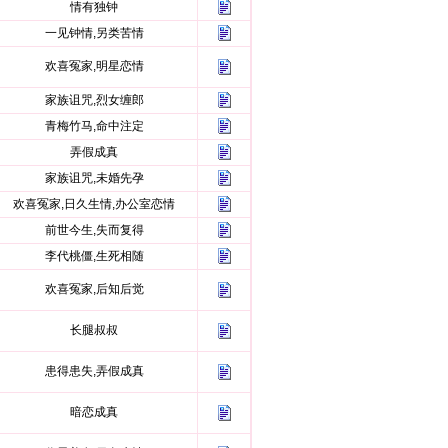
情有独钟
一见钟情,另类苦情
欢喜冤家,明星恋情
家族诅咒,烈女缠郎
青梅竹马,命中注定
弄假成真
家族诅咒,未婚先孕
欢喜冤家,日久生情,办公室恋情
前世今生,失而复得
李代桃僵,生死相随
欢喜冤家,后知后觉
长腿叔叔
患得患失,弄假成真
暗恋成真