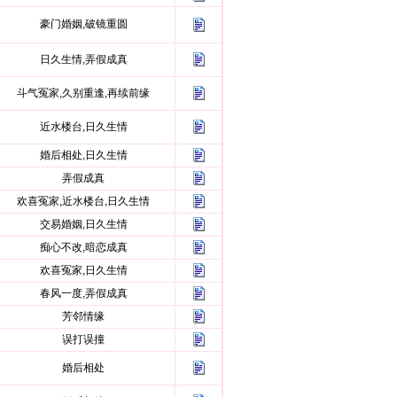
豪门婚姻,破镜重圆
日久生情,弄假成真
斗气冤家,久别重逢,再续前缘
近水楼台,日久生情
婚后相处,日久生情
弄假成真
欢喜冤家,近水楼台,日久生情
交易婚姻,日久生情
痴心不改,暗恋成真
欢喜冤家,日久生情
春风一度,弄假成真
芳邻情缘
误打误撞
婚后相处