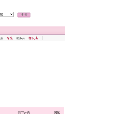
上薰
绿光
凌淑芬
梅贝儿
情节分类
阅读