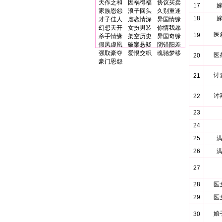
天作之和
因祸得福
协议买卖
17
家族恩怨
浪子回头
久别重逢
18
才子佳人
虐恋情深
异国情缘
幻想天开
女扮男装
你情我愿
医
19
杀手情缘
架空历史
异国奇缘
假凤虚凰
破案悬疑
阴错阳差
强取豪夺
爱恨交织
魂驰梦移
医
20
豪门恩怨
讨
21
讨
22
23
24
25
26
27
28
医
29
医
娘
30