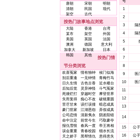
号
唐朝
宋朝
明朝
清朝
民国
现代
1
架空
古代
2
按热门故事地点浏览
3
隔
大陆
香港
台湾
4
隔
某市
架空
外国
美国
英国
法国
5
澳洲
德国
意大利
6
加拿大
新加坡
日本
韩国
其他
按热门情
7
节分类浏览
8
欢喜冤家
情有独钟
候门似海
9
医
别后重逢
一见钟情
青梅竹马
10
医
日久生情
古色古香
近水楼台
后知后觉
灵异神怪
斗气冤家
11
死缠烂打
穿越时空
摩登世界
12
失而复得
痴心不改
破镜重圆
苦尽甘来
误打误撞
暗恋成真
13
豪门世家
江湖恩怨
弄假成真
公司恋情
清新隽永
阴差阳错
14
命中注定
前世今生
巧取豪夺
报仇雪恨
春风一度
帝王将相
15
公
误会重重
青春校园
细水长流
16
公
天之娇子
黑帮情仇
患得患失