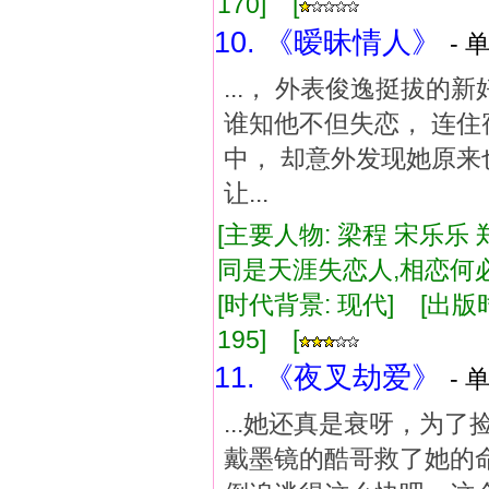
170] [
10. 《暧昧情人》
- 
...， 外表俊逸挺拔的
谁知他不但失恋， 连住
中， 却意外发现她原来
让...
[主要人物: 梁程 宋乐乐
同是天涯失恋人,相恋何
[时代背景: 现代] [出版时间:
195] [
11. 《夜叉劫爱》
- 
...她还真是衰呀，为
戴墨镜的酷哥救了她的