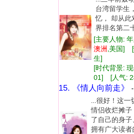
台湾留学生
忆， 却从
界排名第二十
[主要人物: 
澳洲
,美国]
生]
[时代背景: 现代
01] [人气: 2
15. 《情人向前走》
...很好！
情侣收烂摊子
了自己的身子
拥有广大读者的