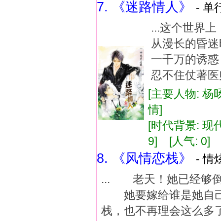
7. 《迷路情人》
- 单
...这个世
从漫长的昏迷
一千万的诱惑
忍不住仗著医师
[主要人物: 杨
情]
[时代背景: 现代]
9] [人气: 0] 
8. 《风情恋栈》
- 情
... 老天！她已经
她要嫁给谁是她自己
栈，也不再理会这么多