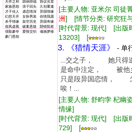
天作之和
因祸得福
协议买卖
家族恩怨
浪子回头
久别重逢
[主要人物: 亚米尔 司徒菁
才子佳人
虐恋情深
异国情缘
幻想天开
女扮男装
你情我愿
洲
] [情节分类: 研究
杀手情缘
架空历史
异国奇缘
[时代背景: 现代] [出版时间:
假凤虚凰
破案悬疑
阴错阳差
强取豪夺
爱恨交织
魂驰梦移
13203] [
豪门恩怨
3. 《猎情天涯》
- 单
...交之子， 她只
是命中注定， 被他
只是段异国恋情， 
唉！...
[主要人物: 舒畇孛 杞幽
情缘]
[时代背景: 现代] [出版时间:
729] [