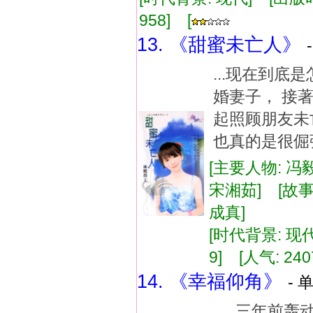
958] [
13. 《甜蜜未亡人》
...现在到底
婚妻子， 接
起照顾朋友未
也真的是很倔强
[主要人物: 冯
宋湘茹] [故事
成真]
[时代背景: 现代]
9] [人气: 240
14. 《幸福仰角》
- 
...三年前