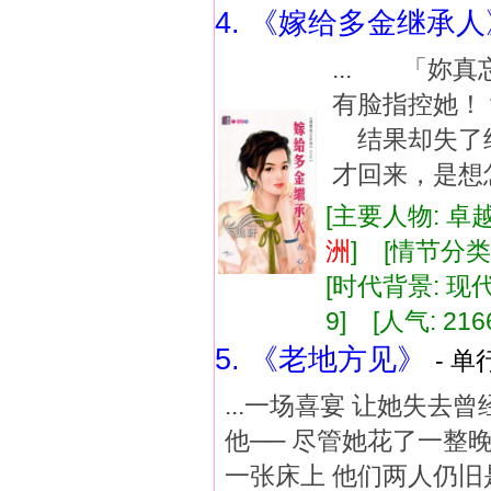
4. 《嫁给多金继承人
... 「妳
有脸指控她
结果却失了
才回来，是想
[主要人物: 卓
洲
] [情节分
[时代背景: 现代]
9] [人气: 216
5. 《老地方见》
- 单
...一场喜宴 让她失
他── 尽管她花了一整
一张床上 他们两人仍旧是