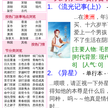
唐朝
宋朝
明朝
1. 《流光记事(上)》
清朝
民国
现代
架空
古代
...在
澳洲
，年
按热门故事地点浏览
大陆
香港
台湾
买、十六岁半
某市
架空
外国
美国
英国
法国
爱上一个男孩
澳洲
德国
意大利
加拿大
新加坡
日本
不了生活在阴影
韩国
其他
按热门情
[主要人物: 毛
节分类浏览
[时代背景: 现代]
欢喜冤家
情有独钟
候门似海
别后重逢
一见钟情
青梅竹马
8] [人气: 0
日久生情
古色古香
近水楼台
后知后觉
灵异神怪
斗气冤家
2. 《异星》
- 单行本 -
死缠烂打
穿越时空
摩登世界
失而复得
痴心不改
破镜重圆
苦尽甘来
误打误撞
暗恋成真
...喂喂，请正视一下
豪门世家
江湖恩怨
弄假成真
公司恋情
清新隽永
阴差阳错
得知他的本尊是什么后
命中注定
前世今生
巧取豪夺
报仇雪恨
春风一度
帝王将相
同种， 呜～～他真是情
误会重重
青春校园
细水长流
时...
天之娇子
黑帮情仇
患得患失