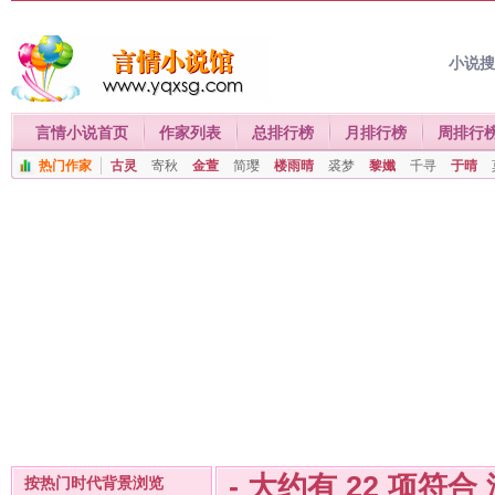
小说
言情小说首页
作家列表
总排行榜
月排行榜
周排行
热门作家
古灵
寄秋
金萱
简璎
楼雨晴
裘梦
黎孅
千寻
于晴
- 大约有
22
项符合
按热门时代背景浏览