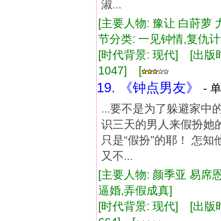
淑...
[主要人物: 豫让 白莳萝
节分类: 一见钟情,复仇
[时代背景: 现代] [出版时间:
1047] [
19. 《钟点男友》
- 
...要不是为了躲避家
识三天的男人来假扮她
只是“假扮”的耶！ 怎
又不...
[主要人物: 颜季亚 易席恩
逼婚,弄假成真]
[时代背景: 现代] [出版时间: