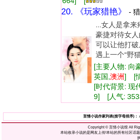
664] [
20. 《玩家猎艳》
- 
...女人是
豪捷对待女人
可以让他打破
遇上一个“野猫
[主要人物: 向
英国,
澳洲
] 
[时代背景: 现代]
9] [人气: 353
言情小说作家列表(按字母排序)：
Copyright ©
言情小说馆
All R
本站收录小说的是网友上传!本站的所有社区话
执