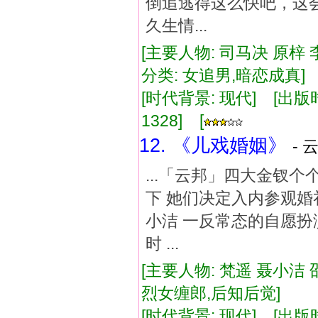
倒追逃得这么快吧，这
久生情...
[主要人物: 司马决 原梓
分类: 女追男,暗恋成真
[时代背景: 现代] [出版时间:
1328] [
12. 《儿戏婚姻》
- 
...「云邦」四大金钗
下 她们决定入内参观婚
小洁 一反常态的自愿扮
时 ...
[主要人物: 梵遥 聂小洁 
烈女缠郎,后知后觉]
[时代背景: 现代] [出版时间: