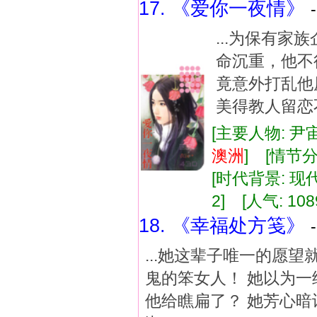
17. 《爱你一夜情》
...为保有
命沉重，他不
竟意外打乱他
美得教人留恋不
[主要人物: 尹
澳洲
] [情节
[时代背景: 现代]
2] [人气: 108
18. 《幸福处方笺》
...她这辈子唯一的愿望
鬼的笨女人！ 她以为一
他给瞧扁了？ 她芳心暗