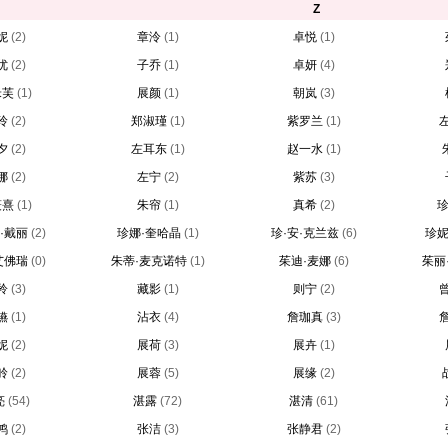
Z
妮
(2)
章泠
(1)
卓悦
(1)
优
(2)
子乔
(1)
卓妍
(4)
米芙
(1)
展颜
(1)
朝岚
(3)
玲
(2)
郑淑瑾
(1)
紫罗兰
(1)
夕
(2)
左耳东
(1)
赵一水
(1)
娜
(2)
左宁
(2)
紫苏
(3)
筱熹
(1)
朱帘
(1)
真希
(2)
珍
·戴丽
(2)
珍娜·奎哈晶
(1)
珍·安·克兰兹
(6)
珍妮
艾佛瑞
(0)
朱蒂·麦克诺特
(1)
茱迪·麦娜
(6)
茱丽
羚
(3)
藏影
(1)
则宁
(2)
嬿
(1)
沾衣
(4)
詹珈真
(3)
妮
(2)
展荷
(3)
展卉
(1)
舲
(2)
展蓉
(5)
展缘
(2)
亮
(54)
湛露
(72)
湛清
(61)
鸿
(2)
张洁
(3)
张静君
(2)