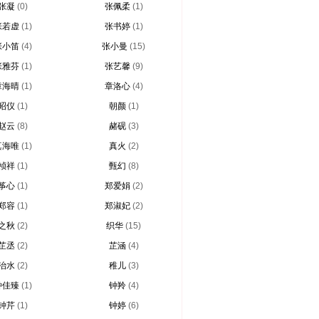
张凝
(0)
张佩柔
(1)
张若虚
(1)
张书婷
(1)
张小笛
(4)
张小曼
(15)
张雅芬
(1)
张艺馨
(9)
章海晴
(1)
章洛心
(4)
昭仪
(1)
朝颜
(1)
赵云
(8)
赭砚
(3)
真海唯
(1)
真火
(2)
祯祥
(1)
甄幻
(8)
筝心
(1)
郑爱娟
(2)
郑容
(1)
郑淑妃
(2)
之秋
(2)
织华
(15)
芷丞
(2)
芷涵
(4)
治水
(2)
稚儿
(3)
钟佳臻
(1)
钟羚
(4)
钟芹
(1)
钟婷
(6)