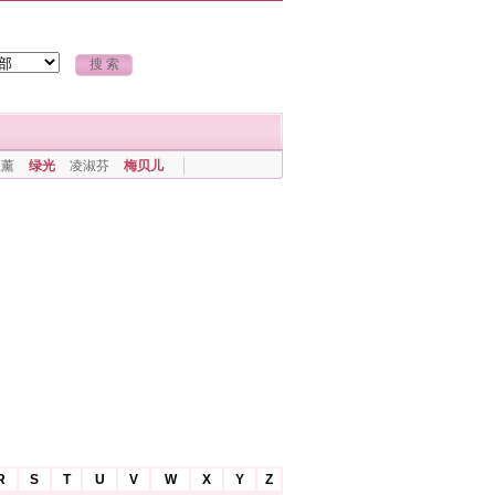
上薰
绿光
凌淑芬
梅贝儿
R
S
T
U
V
W
X
Y
Z