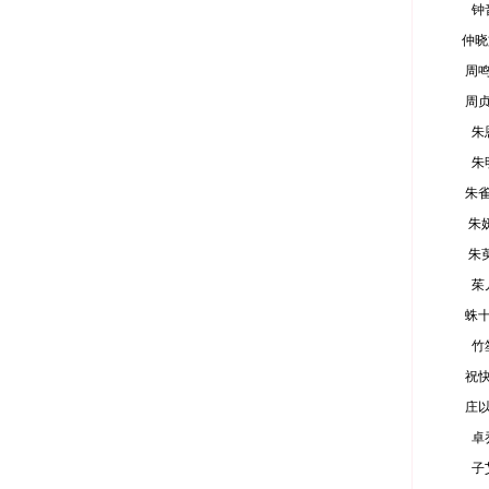
钟
仲晓
周
周
朱
朱
朱
朱
朱
茱
蛛
竹
祝
庄
卓
子