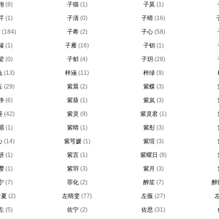
翎
(8)
子猫
(1)
子莫
(1)
芹
(1)
子清
(0)
子晴
(16)
纹
(184)
子希
(2)
子心
(58)
璿
(1)
子雁
(16)
子钥
(1)
莹
(0)
子郁
(4)
子玥
(28)
兔
(13)
梓涵
(11)
梓绿
(9)
云
(29)
紫晨
(2)
紫蝶
(3)
静
(6)
紫葵
(1)
紫岚
(3)
菱
(42)
紫灵
(9)
紫灵君
(1)
湄
(1)
紫晴
(1)
紫彤
(3)
心
(14)
紫芎媛
(1)
紫瑄
(3)
妍
(1)
紫言
(1)
紫曜日
(8)
璎
(1)
紫羽
(3)
紫月
(3)
宁
(7)
罪化
(2)
醉笙
(7)
醉
千夏
(2)
左晴雯
(77)
左薇
(27)
左
(5)
佐宁
(2)
佐思
(31)