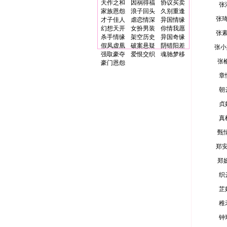
天作之和
因祸得福
协议买卖
张
家族恩怨
浪子回头
久别重逢
张
才子佳人
虐恋情深
异国情缘
幻想天开
女扮男装
你情我愿
张
杀手情缘
架空历史
异国奇缘
假凤虚凰
破案悬疑
阴错阳差
张小
强取豪夺
爱恨交织
魂驰梦移
张
豪门恩怨
章
朝
贞
真
甄
郑
郑
织
芷
稚
钟