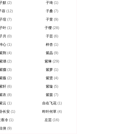
子默
(2)
子琦
(1)
子容
(12)
子桑
(7)
子瑄
(7)
子萱
(9)
子叶
(1)
子缨
(28)
子月
(0)
子芸
(6)
梓心
(1)
梓杏
(1)
紫荆
(4)
紫晶
(9)
紫璘
(2)
紫琳
(29)
紫骝
(3)
紫萝
(1)
紫薇
(2)
紫贤
(4)
紫轩
(6)
紫璇
(5)
紫衣
(8)
紫茵
(7)
紫云
(1)
自在飞花
(1)
卧长安
(1)
昨叶何草
(4)
左香冷
(1)
左芸
(16)
佐侠
(9)