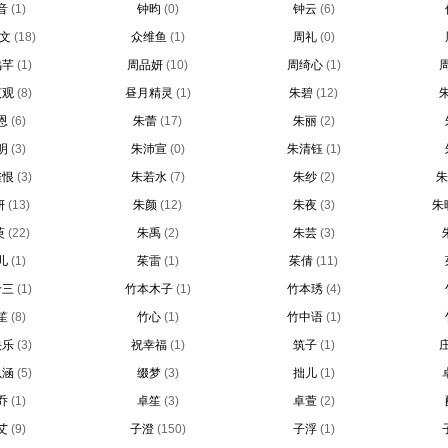
音
(1)
钟昀
(0)
钟云
(6)
文
(18)
众维鱼
(1)
周礼
(0)
鸣芊
(1)
周品妍
(10)
周绮心
(1)
贞观
(8)
昼月精灵
(1)
朱碧
(12)
恩
(6)
朱蕾
(17)
朱丽
(2)
明
(3)
朱沛宣
(0)
朱清钰
(1)
雀恨
(3)
朱若水
(7)
朱纱
(2)
朱
妍
(13)
朱颜
(12)
朱夜
(3)
朱
萸
(22)
朱禹
(2)
朱芸
(3)
儿
(1)
茱雷
(1)
茱倩
(11)
十三
(1)
竹本木子
(1)
竹本琇
(4)
笙
(8)
竹心
(1)
竹中语
(1)
快乐
(3)
祝幸福
(1)
筑子
(1)
以涵
(5)
缀梦
(3)
拙儿
(1)
乔
(1)
卓笙
(3)
卓萱
(2)
艾
(9)
子澄
(150)
子浮
(1)