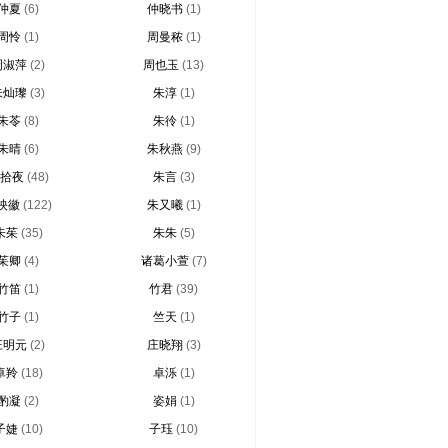
仲夏
(6)
仲晓书
(1)
周怜
(1)
周曼秾
(1)
周淑萍
(2)
周也玉
(13)
朱灿瓈
(3)
朱淳
(1)
朱苓
(8)
朱彾
(1)
朱晴
(6)
朱秋燕
(9)
拾夜
(48)
朱言
(3)
映徽
(122)
朱又曦
(1)
朱茱
(35)
朱朱
(5)
茱卿
(4)
诸葛小萱
(7)
竹笛
(1)
竹君
(39)
竹子
(1)
竺天
(1)
庄明元
(2)
庄晓翔
(3)
卓羚
(18)
卓泺
(1)
酌凝
(2)
姿娟
(1)
子婕
(10)
子珏
(10)