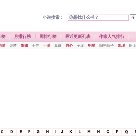
小说搜索：
行榜
月排行榜
周排行榜
最近更新列表
作家人气排行
雨晴
裘梦
黎孅
千寻
于晴
莫颜
典心
子纹
明星
阳光晴子
凯琍
谢
C
D
E
F
G
H
I
J
K
L
M
N
O
P
Q