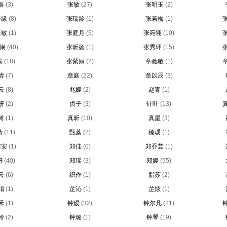
洛
(3)
张敏
(27)
张明玉
(2)
琦缘
(8)
张瑞龄
(1)
张若梅
(1)
素敏
(1)
张庭月
(5)
张宛翎
(10)
娴
(40)
张昕扬
(1)
张秀环
(15)
榆
(18)
张紫娟
(2)
章驰敏
(1)
情
(7)
章庭
(22)
章以辰
(3)
云
(8)
兆媛
(2)
赵青
(1)
妍
(2)
贞子
(3)
针叶
(13)
树
(1)
真昕
(10)
真星
(3)
情
(11)
甄蓁
(2)
榛叆
(1)
安安
(1)
郑佳
(0)
郑乔芸
(1)
妍
(40)
郑瑶
(3)
郑媛
(55)
云
(6)
织作
(1)
脂苏
(2)
娟
(1)
芷沁
(1)
芷炫
(1)
禾
(1)
钟瑷
(32)
钟尔凡
(21)
玲
(2)
钟璐
(1)
钟琴
(19)