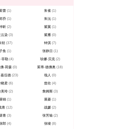
茱蕾
(1)
朱雀
(1)
郑乔
(1)
朱沅
(1)
梓昕
(2)
紫翼
(1)
左云染
(3)
紫雁
(0)
朱轻
(37)
钟淇
(7)
子鱼
(1)
张静日
(1)
·菲勒
(4)
珍娜·贝克
(2)
佛·荷森
(0)
茱蒂·德佛奥
(18)
·嘉伍德
(23)
哉人
(0)
曾晓君
(6)
曾欣
(4)
詹美玲
(2)
詹姆斯
(3)
展锦
(1)
展菱
(1)
战青
(12)
战媛
(2)
湛青
(3)
张芳瑜
(2)
张郎
(4)
张绫
(8)