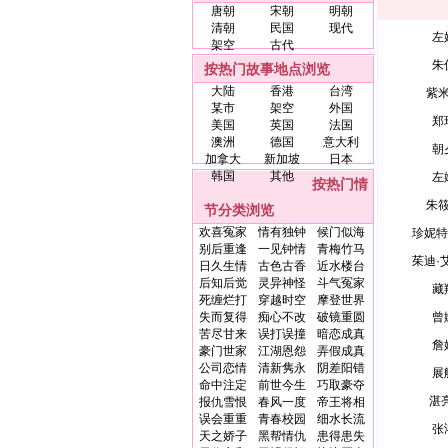
唐朝
宋朝
明朝
清朝
民国
现代
左
架空
古代
朱
按热门故事地点浏览
大陆
香港
台湾
紫
某市
架空
外国
郑
美国
英国
法国
澳洲
德国
意大利
朝
加拿大
新加坡
日本
韩国
其他
左
按热门情
朱
节分类浏览
欢喜冤家
情有独钟
候门似海
珍妮特
别后重逢
一见钟情
青梅竹马
茱迪·
日久生情
古色古香
近水楼台
后知后觉
灵异神怪
斗气冤家
藏
死缠烂打
穿越时空
摩登世界
失而复得
痴心不改
破镜重圆
曾
苦尽甘来
误打误撞
暗恋成真
詹
豪门世家
江湖恩怨
弄假成真
公司恋情
清新隽永
阴差阳错
展
命中注定
前世今生
巧取豪夺
湛
报仇雪恨
春风一度
帝王将相
误会重重
青春校园
细水长流
张
天之娇子
黑帮情仇
患得患失