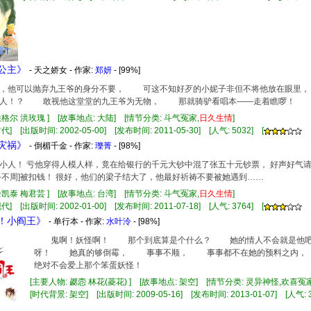
瑰公主》
- 天之娇女 - 作家:
郑妍
- [99%]
他可以抛弃九王爷的身分不要， 可这不知好歹的小妮子非但不将他放在眼里
男人！？ 敢视他这堂堂的九王爷为无物， 那就骑驴看唱本——走着瞧啰！
铁格尔 洪玫瑰 ] [故事地点: 大陆] [情节分类: 斗气冤家,
日久
生情
]
] [出版时间: 2002-05-00] [发布时间: 2011-05-30] [人气: 5032] [
来灾祸》
- 倒楣千金 - 作家:
瓅菁
- [98%]
小人！ 亏他穿得人模人样，竟在给银行的千元大钞中混了张五十元钞票， 好声好气
务不周]被扣钱！ 很好，他们的梁子结大了，他最好祈祷不要被她遇到……
余凯泰 梅君芸 ] [故事地点: 台湾] [情节分类: 斗气冤家,
日久
生情
]
] [出版时间: 2002-01-00] [发布时间: 2011-07-18] [人气: 3764] [
油！小阎王》
- 单行本 - 作家:
水叶泠
- [98%]
鬼啊！妖怪啊！ 那个到底算是个什么？ 她的情人不会就是他
呀！ 她真的够倒霉， 事事不顺， 事事都不在她的预料之内，
绝对不会爱上那个笨蛋妖怪！
[主要人物: 勰悫 林花(菱花) ] [故事地点: 架空] [情节分类: 灵异神怪,欢喜冤家
[时代背景: 架空] [出版时间: 2009-05-16] [发布时间: 2013-01-07] [人气: 3