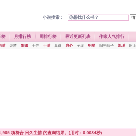
小说搜索：
行榜
月排行榜
周排行榜
最近更新列表
作家人气排行
雨晴
裘梦
黎孅
千寻
于晴
莫颜
典心
子纹
明星
阳光晴子
凯琍
谢
1,905
项符合
日久生情
的查询结果。(用时：0.0034秒)