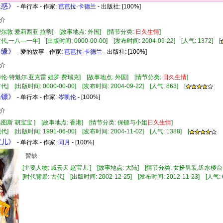
迷惑》
- 单行本 - 作家:
芭芭拉·卡德兰
- 出版社:
[100%]
介
契尔敦 爱莉西亚 拉蒂] [故事地点: 外国] [情节分类:
日久
生情
]
代,一八—一年] [出版时间: 0000-00-00] [发布时间: 2004-09-22] [人气: 1372] [
奇缘》
- 爱的故事 - 作家:
芭芭拉·卡德兰
- 出版社:
[100%]
介
赫伦·特魁尔.亚克雷 妲罗 费瑞克] [故事地点: 外国] [情节分类:
日久
生情
]
] [出版时间: 0000-00-00] [发布时间: 2004-09-22] [人气: 863] [
保镖》
- 单行本 - 作家:
岑凯伦
- [100%]
介
马图斯 胡宝宝 ] [故事地点: 香港] [情节分类: 保镖与小姐
日久
生情
]
] [出版时间: 1991-06-00] [发布时间: 2004-11-02] [人气: 1388] [
宝儿》
- 单行本 - 作家:
同月
- [100%]
暂缺
[主要人物: 戚云天 赵宝儿 ] [故事地点: 大陆] [情节分类: 女扮男装,近水楼台
[时代背景: 古代] [出版时间: 2002-12-25] [发布时间: 2012-11-23] [人气: 