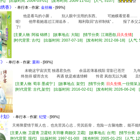
] [出版时间: 2004-05-01] [发布时间: 2004-11-02] [人气: 5107] [
锦绣香》
- 单行本 - 作家:
金丝楠
- [99%]
他是看马的小厮， 别人眼中没用的东西。 可她横看竖看……
呢! 他带着她逃过江湖追杀， 顺利取回“吉祥制钱”， 报了杀
了!
[主要人物: 阿福 锦绣 ] [故事地点: 大陆] [情节分类: 江湖恩怨,
日久
生情
]
[时代背景: 古代] [出版时间: 2007-07-18] [发布时间: 2012-08-18] [人气: 5
宴》
- 单行本 - 作家:
栗和
- [99%]
未晓这宇宙洪荒 独遇君负伤 余温若薄暮残阳 背影已苍茫 九年
终熬得 暧而含光 再遇 犹是难逃情幛 怜君 夙怨无以为藏 且惶
[主要人物: 荀非 墨成宁 ] [故事地点: 架空] [情节分类:
日久
生情
,一往情深
[时代背景: 古代,架空] [出版时间: 2016-02-01] [发布时间: 2026-06-24] [
爱计划》
- 单行本 - 作家:
纪莹
- [99%]
天将降爱情于斯人也， 也先苦其心志，劳其筋骨， 危险一古脑地数， 能不能
[主要人物: 卫霆青 卫霆铠 关羽珊 商靓仪 卫霜] [故事地点: 台湾] [情节分类: 
[时代背景: 现代] [出版时间: 1997-01-00] [发布时间: 2005-01-25] [人气: 12