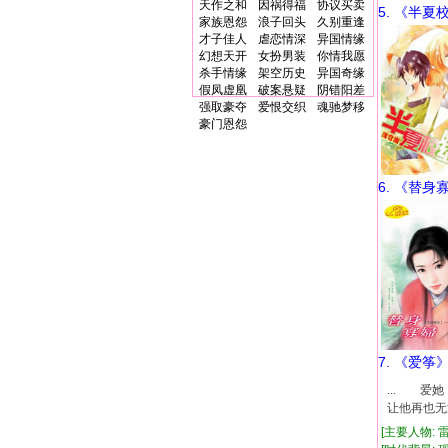
天作之和
因祸得福
协议买卖
5. 《半夏
家族恩怨
浪子回头
久别重逢
才子佳人
虐恋情深
异国情缘
幻想天开
女扮男装
你情我愿
杀手情缘
架空历史
异国奇缘
假凤虚凰
破案悬疑
阴错阳差
强取豪夺
爱恨交织
魂驰梦移
豪门恩怨
6. 《替身
7. 《爱筝
... 
让他再也无
[主要人物: 