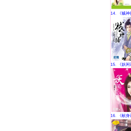
14. 《贼
15. 《妖
16. 《献