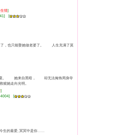
久
生情
]
41] [
了，也只能娶她做老婆了。 人生充满了莫
粟。 她来自黑暗， 却无法掩饰周身夺
救赎她走向光明。
情
]
4004] [
寻今生的最爱, 冥冥中是你……