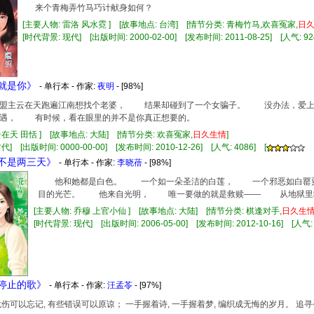
来个青梅弄竹马巧计献身如何？
[主要人物: 雷洛 风水霓 ] [故事地点: 台湾] [情节分类: 青梅竹马,欢喜冤家,
日
[时代背景: 现代] [出版时间: 2000-02-00] [发布时间: 2011-08-25] [人气: 92
的就是你》
- 单行本 - 作家:
夜明
- [98%]
主云在天跑遍江南想找个老婆， 结果却碰到了一个女骗子。 没办法，爱上
机遇， 有时候，看在眼里的并不是你真正想要的。
云在天 田恬 ] [故事地点: 大陆] [情节分类: 欢喜冤家,
日久
生情
]
] [出版时间: 0000-00-00] [发布时间: 2010-12-26] [人气: 4086] [
恋不是两三天》
- 单行本 - 作家:
李晓蓓
- [98%]
他和她都是白色。 一个如一朵圣洁的白莲， 一个邪恶如白罂
目的光芒。 他来自光明， 唯一要做的就是救赎—— 从地狱里
[主要人物: 乔穆 上官小仙 ] [故事地点: 大陆] [情节分类: 棋逢对手,
日久
生
[时代背景: 现代] [出版时间: 2006-05-00] [发布时间: 2012-10-16] [人气: 
不停止的歌》
- 单行本 - 作家:
汪孟苓
- [97%]
忧伤可以忘记, 有些错误可以原谅； 一手握着诗, 一手握着梦, 编织成无悔的岁月。 追