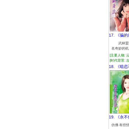
17. 《骗
武林盟盟
名奇妙的
[主要人物: 
[时代背景: 古代
18. 《暗
19. 《永
仿佛 有些