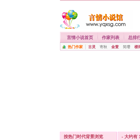
言情小说首页
作家列表
总排
热门作家
古灵
寄秋
金萱
简璎
楼
按热门时代背景浏览
- 大约有