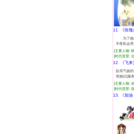
11. 《玫
为了她，
半夜私会
[主要人物: 
[时代背景: 古代
12. 《飞
趾高气扬的
害她以[服
[主要人物: 
[时代背景: 现代
13. 《加