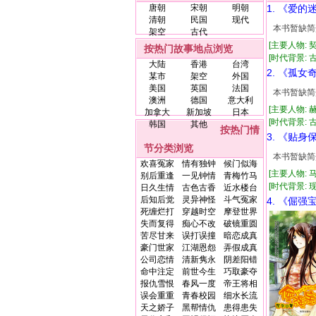
唐朝
宋朝
明朝
1. 《爱的
清朝
民国
现代
本书暂缺简
架空
古代
[主要人物: 
按热门故事地点浏览
[时代背景: 古
大陆
香港
台湾
2. 《孤女
某市
架空
外国
美国
英国
法国
本书暂缺简
澳洲
德国
意大利
[主要人物: 
加拿大
新加坡
日本
[时代背景: 古代
韩国
其他
按热门情
3. 《贴身
节分类浏览
本书暂缺简
欢喜冤家
情有独钟
候门似海
[主要人物: 
别后重逢
一见钟情
青梅竹马
[时代背景: 现代
日久生情
古色古香
近水楼台
后知后觉
灵异神怪
斗气冤家
4. 《倔强
死缠烂打
穿越时空
摩登世界
失而复得
痴心不改
破镜重圆
苦尽甘来
误打误撞
暗恋成真
豪门世家
江湖恩怨
弄假成真
公司恋情
清新隽永
阴差阳错
命中注定
前世今生
巧取豪夺
报仇雪恨
春风一度
帝王将相
误会重重
青春校园
细水长流
天之娇子
黑帮情仇
患得患失