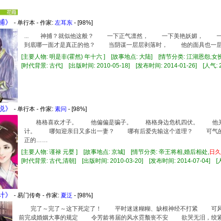
神捕》
- 单行本 - 作家:
左耳东
- [98%]
... 神捕？就似他这般？ 一下正气凛然， 一下美艳妖媚，
到底哪一面才是真正的他？ 当阴谋一层层剥落时， 他的面具也一层层
[主要人物: 明是非(霍然) 年十六 ] [故事地点: 大陆] [情节分类: 江湖恩怨,女
[时代背景: 古代] [出版时间: 2010-05-18] [发布时间: 2014-01-26] [人气: 2
闲说》
- 单行本 - 作家:
素问
- [98%]
格格喜欢才子。 他偏偏是骗子。 格格身边危机四伏。 他关
计。 哪知迎亲日又多出一妻？ 哪有后爱先输这个道理？ 可气的
正的……
[主要人物: 谨禄 元婴 ] [故事地点: 京城] [情节分类: 帝王将相,婚后相处,
日久
[时代背景: 古代,清朝] [出版时间: 2010-03-20] [发布时间: 2014-07-04] [人
身计》
- 易门传奇 - 作家:
夏泛
- [98%]
完了～完了～这下死定了！ 平时迷迷糊糊、缺根神经不打紧 可风
前完成婚姻大事的规定 令芳龄将届的风水霓颓丧不安 欲哭无泪，绞