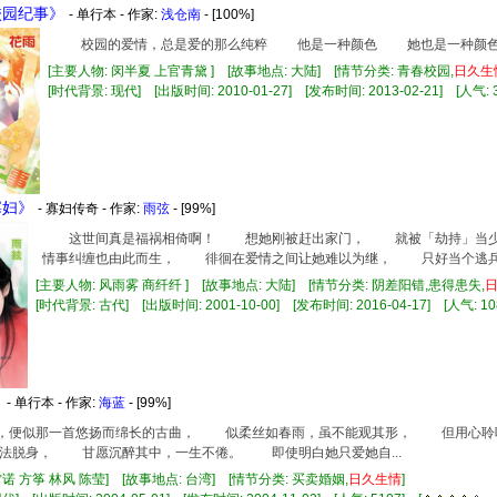
校园纪事》
- 单行本 - 作家:
浅仓南
- [100%]
校园的爱情，总是爱的那么纯粹 他是一种颜色 她也是一种颜色
[主要人物: 闵半夏 上官青黛 ] [故事地点: 大陆] [情节分类: 青春校园,
日久
生
[时代背景: 现代] [出版时间: 2010-01-27] [发布时间: 2013-02-21] [人气: 3
寡妇》
- 寡妇传奇 - 作家:
雨弦
- [99%]
这世间真是福祸相倚啊！ 想她刚被赶出家门， 就被「劫持」当
情事纠缠也由此而生， 徘徊在爱情之间让她难以为继， 只好当个逃
[主要人物: 风雨雾 商纤纤 ] [故事地点: 大陆] [情节分类: 阴差阳错,患得患失,
[时代背景: 古代] [出版时间: 2001-10-00] [发布时间: 2016-04-17] [人气: 10
》
- 单行本 - 作家:
海蓝
- [99%]
爱她，便似那一首悠扬而绵长的古曲， 似柔丝如春雨，虽不能观其形， 但用心聆
法脱身， 甘愿沉醉其中，一生不倦。 即使明白她只爱她自...
雷诺 方筝 林风 陈莹] [故事地点: 台湾] [情节分类: 买卖婚姻,
日久
生情
]