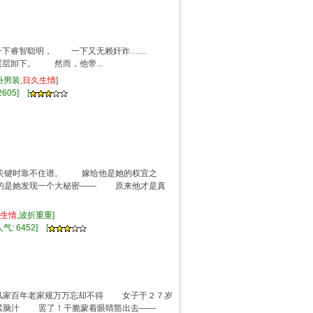
 一下睿智聪明， 一下又无赖奸诈……
卸下。 然而，他带...
扮男装,
日久
生情
]
605] [
键时靠不住谱。 嫁给他是她的权宜之
是她发现一个大秘密—— 原来他才是真
生情
,波折重重]
气: 6452] [
家百年老家规万万忘却不得 女子于２７岁
紧脑汁 罢了！干脆蒙着眼睛豁出去——