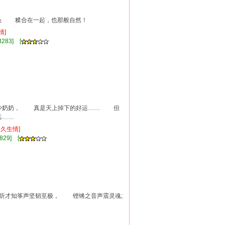
 糅合在一起，也那般自然！
情
]
283] [
少奶奶， 真是天上掉下的好运…… 但
兵……
日久
生情
]
829] [
听才知筝声坚韧至极， 铿锵之音声震灵魂;