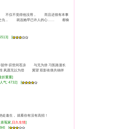
 不仅不觉得他没用， 而且还很有本事
父之仇， 就连她早已许人的心…… 都偷
513] [
韶华 叹世间苍凉 与兄为傍 习医路漫长
 夙愿无以为偿 冀望 双影依偎共徜徉
,波折重重]
人气: 4732] [
绝处逢生， 就看你有没有高招！
欢喜冤家,
日久
生情
]
94] [