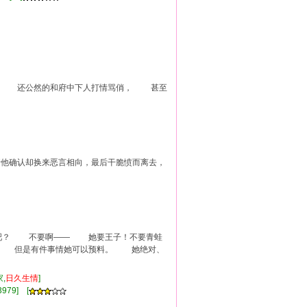
， 还公然的和府中下人打情骂俏， 甚至
请他确认却换来恶言相向，最后干脆愤而离去，
吧？ 不要啊—— 她要王子！不要青蛙
 但是有件事情她可以预料。 她绝对、
,
日久
生情
]
979] [