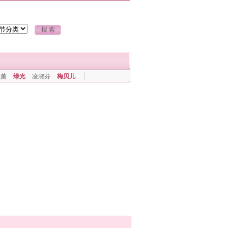
上薰
绿光
凌淑芬
梅贝儿