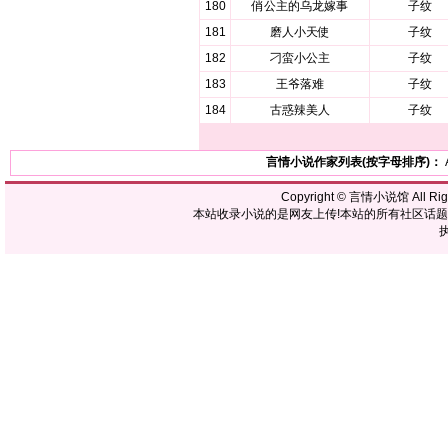
180
俏公主的乌龙嫁事
子纹
181
磨人小天使
子纹
182
刁蛮小公主
子纹
183
王爷落难
子纹
184
古惑辣美人
子纹
言情小说作家列表(按字母排序)：
Copyright ©
言情小说馆
All R
本站收录小说的是网友上传!本站的所有社区话
执