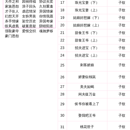
天作之和
因祸得福
协议买卖
17
珠光宝妻（下）
子纹
家族恩怨
浪子回头
久别重逢
18
珠光宝妻（上）
子纹
才子佳人
虐恋情深
异国情缘
幻想天开
女扮男装
你情我愿
19
姑娘好想嫁（下）
子纹
杀手情缘
架空历史
异国奇缘
20
姑娘好想嫁（上）
子纹
假凤虚凰
破案悬疑
阴错阳差
强取豪夺
爱恨交织
魂驰梦移
21
甜食王爷（下）
子纹
豪门恩怨
22
甜食王爷（上）
子纹
23
招夫进宝（下）
子纹
24
招夫进宝（上）
子纹
刺客娇娘
子纹
25
娇妻似钱鼠
子纹
26
27
美夫如蝎
子纹
28
闲夫值万金
子纹
侯爷你被看上了
子纹
29
30
娶我吧王爷
子纹
桃花世子
子纹
31