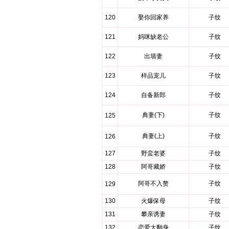
120
娶你回家养
子纹
121
妈咪缺老公
子纹
122
出墙妻
子纹
123
样品宠儿
子纹
124
自备新郎
子纹
典妻(下)
子纹
125
典妻(上)
子纹
126
127
野蛮老婆
子纹
128
阿哥藏娇
子纹
阿哥不入赘
子纹
129
130
火爆保母
子纹
131
攀亲诱妻
子纹
132
恋爱大翻身
子纹