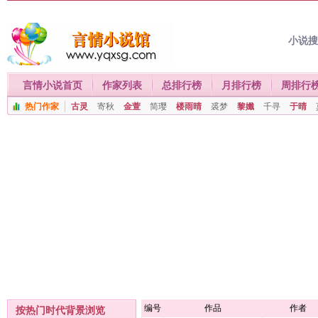
小说
言情小说首页
作家列表
总排行榜
月排行榜
周排行
热门作家
古灵
寄秋
金萱
简璎
楼雨晴
裘梦
黎孅
千寻
于晴
编号
作品
作者
按热门时代背景浏览