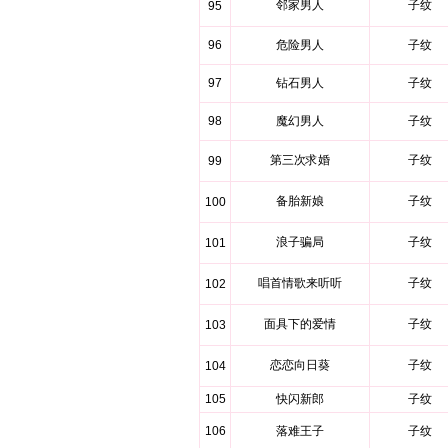
邻家男人
子纹
95
96
危险男人
子纹
97
钻石男人
子纹
98
魔幻男人
子纹
第三次求婚
子纹
99
备胎新娘
子纹
100
浪子骗局
子纹
101
唱首情歌来听听
子纹
102
面具下的爱情
子纹
103
恋恋向日葵
子纹
104
105
快闪新郎
子纹
106
落难王子
子纹