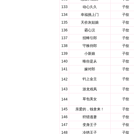
133
动心久久
子纹
134
幸福挑上门
子纹
135
天价灰姑娘
子纹
136
霸心汉
子纹
137
招蜂引郎
子纹
138
守株待郎
子纹
139
小新娘
子纹
140
唯你是从
子纹
141
嫁对郎
子纹
钓上金主
子纹
142
143
游龙戏凤
子纹
草包美女
子纹
144
145
亲爱的，钱拿来！
子纹
146
狩猎逃妻
子纹
147
变身王子
子纹
148
冷绝王子
子纹