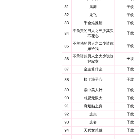
81
凤舞
子纹
82
龙飞
子纹
83
千金难推销
子纹
不负责的男人之三少其实
子纹
84
不花心
不主动的男人之二少请你
子纹
85
嫁给我
不承诺的男人之大少说他
子纹
86
好寂寞
87
金主算什么
子纹
摘了浪子心
子纹
88
89
误中美人计
子纹
90
相思无限大
子纹
91
麻烦贴上身
子纹
92
选夫
子纹
93
选妻
子纹
94
天兵女总裁
子纹