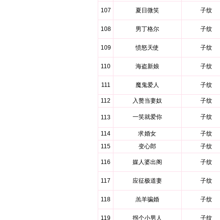
107
夏日微笑
子纹
108
男丁格尔
子纹
109
愤怒天使
子纹
110
海盗新娘
子纹
111
魔鬼爱人
子纹
112
入赘当妻奴
子纹
一笑就爱你
子纹
113
114
求婚女
子纹
115
变心郎
子纹
116
媒人婆出阁
子纹
117
应征极道妻
子纹
118
羔羊骗婚
子纹
119
拐个小男人
子纹