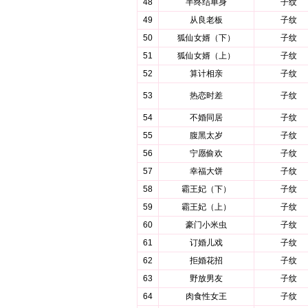
48
半终结单身
子纹
49
从良老板
子纹
50
狐仙女婿（下）
子纹
51
狐仙女婿（上）
子纹
52
算计相亲
子纹
53
热恋时差
子纹
54
不婚同居
子纹
55
腹黑太岁
子纹
56
宁愿偷欢
子纹
57
幸福大饼
子纹
58
霸王妃（下）
子纹
59
霸王妃（上）
子纹
60
豪门小米虫
子纹
61
订婚儿戏
子纹
62
拒婚花招
子纹
63
野放男友
子纹
64
肉食性女王
子纹