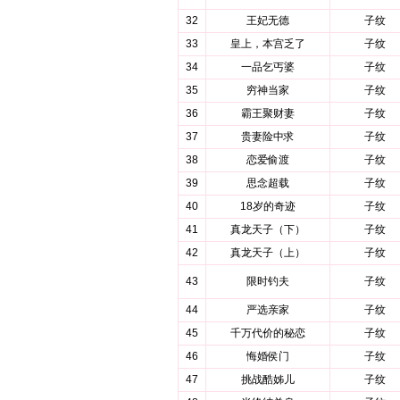
32
王妃无德
子纹
33
皇上，本宫乏了
子纹
34
一品乞丐婆
子纹
35
穷神当家
子纹
36
霸王聚财妻
子纹
37
贵妻险中求
子纹
38
恋爱偷渡
子纹
39
思念超载
子纹
40
18岁的奇迹
子纹
41
真龙天子（下）
子纹
42
真龙天子（上）
子纹
43
限时钓夫
子纹
44
严选亲家
子纹
45
千万代价的秘恋
子纹
46
悔婚侯门
子纹
47
挑战酷姊儿
子纹