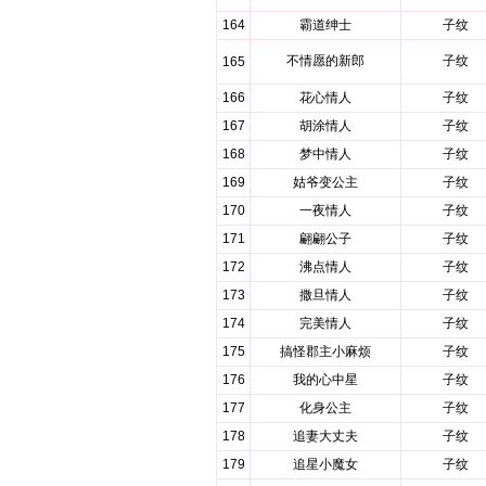
164
霸道绅士
子纹
不情愿的新郎
子纹
165
166
花心情人
子纹
167
胡涂情人
子纹
168
梦中情人
子纹
169
姑爷变公主
子纹
170
一夜情人
子纹
171
翩翩公子
子纹
172
沸点情人
子纹
173
撒旦情人
子纹
174
完美情人
子纹
175
搞怪郡主小麻烦
子纹
176
我的心中星
子纹
177
化身公主
子纹
178
追妻大丈夫
子纹
179
追星小魔女
子纹