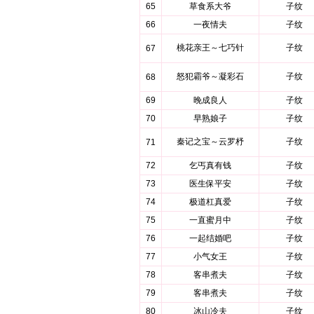
65
草食系大爷
子纹
66
一夜情夫
子纹
桃花亲王～七巧针
子纹
67
怒犯霸爷～凝彩石
子纹
68
69
晚成良人
子纹
70
早熟娘子
子纹
秦记之宝～云罗杼
子纹
71
72
乞丐真有钱
子纹
73
医生保平安
子纹
74
极道杠真爱
子纹
75
一直蜜月中
子纹
76
一起结婚吧
子纹
77
小气女王
子纹
78
客串煮夫
子纹
79
客串煮夫
子纹
80
冰山冷夫
子纹