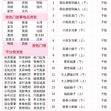
唐朝
宋朝
明朝
1
我在唐朝等嫁人（下）
子纹
清朝
民国
现代
2
我在唐朝等嫁人（上）
子纹
架空
古代
3
小鱼跃龙门（下）
子纹
按热门故事地点浏览
4
小鱼跃龙门（上）
子纹
大陆
香港
台湾
某市
架空
外国
小农女当家（下）
子纹
5
美国
英国
法国
澳洲
德国
意大利
加拿大
新加坡
日本
小农女当家（上）
子纹
6
韩国
其他
按热门情
7
良膳小娘子（下）
子纹
节分类浏览
8
良膳小娘子（上）
子纹
欢喜冤家
情有独钟
候门似海
别后重逢
一见钟情
青梅竹马
9
两世福妻（下）
子纹
日久生情
古色古香
近水楼台
10
两世福妻（上）
子纹
后知后觉
灵异神怪
斗气冤家
死缠烂打
穿越时空
摩登世界
11
大人蹭饭日常（下）
子纹
失而复得
痴心不改
破镜重圆
12
大人蹭饭日常（上）
子纹
苦尽甘来
误打误撞
暗恋成真
豪门世家
江湖恩怨
弄假成真
13
福娃娘子（下）
子纹
公司恋情
清新隽永
阴差阳错
14
福娃娘子（上）
子纹
命中注定
前世今生
巧取豪夺
报仇雪恨
春风一度
帝王将相
15
面香小厨娘（下）
子纹
误会重重
青春校园
细水长流
16
面香小厨娘（上）
子纹
天之娇子
黑帮情仇
患得患失