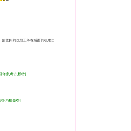
族间的仇恨正等在后面伺机攻击
异国奇缘,考古,模特]
有独钟,巧取豪夺]