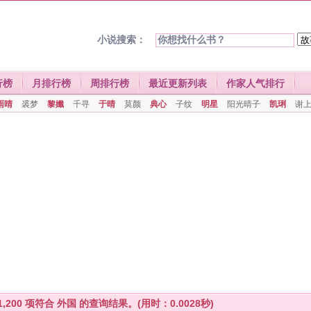
小说搜索：
行榜
月排行榜
周排行榜
最近更新列表
作家人气排行
雨晴
裘梦
黎孅
千寻
于晴
莫颜
典心
子纹
明星
阳光晴子
凯琍
谢
1,200
项符合
外国
的查询结果。(用时：0.0028秒)