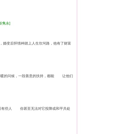
清新隽永]
婚变后怀情种踏上人生坎坷路，他有了财富
暖的问候，一段善意的扶持，都能 让他们
有些人 你甚至无法对它投降或和平共处