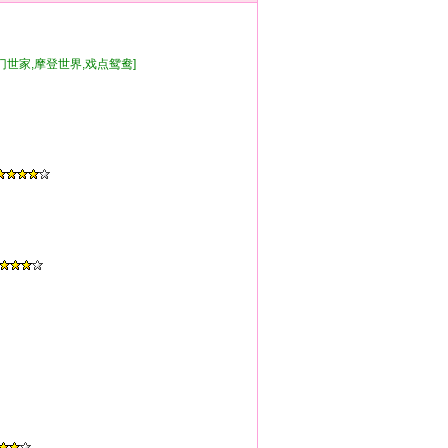
豪门世家,摩登世界,戏点鸳鸯]