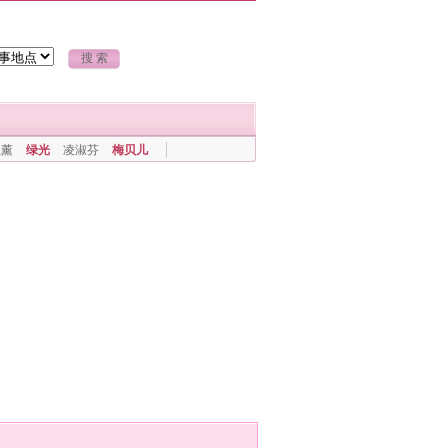
上薰
绿光
凌淑芬
梅贝儿