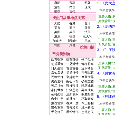
唐朝
宋朝
明朝
1. 《女大
清朝
民国
现代
本书暂缺简
架空
古代
[主要人物: 
按热门故事地点浏览
[时代背景: 现代
大陆
香港
台湾
2. 《爱的
某市
架空
外国
美国
英国
法国
本书暂缺简
澳洲
德国
意大利
[主要人物: 
加拿大
新加坡
日本
[时代背景: 古
韩国
其他
按热门情
3. 《兰庄
节分类浏览
本书暂缺简
欢喜冤家
情有独钟
候门似海
[主要人物: 
别后重逢
一见钟情
青梅竹马
[时代背景: 古
日久生情
古色古香
近水楼台
后知后觉
灵异神怪
斗气冤家
4. 《孤女
死缠烂打
穿越时空
摩登世界
本书暂缺简
失而复得
痴心不改
破镜重圆
苦尽甘来
误打误撞
暗恋成真
[主要人物: 
豪门世家
江湖恩怨
弄假成真
[时代背景: 古代
公司恋情
清新隽永
阴差阳错
5. 《狂啸
命中注定
前世今生
巧取豪夺
报仇雪恨
春风一度
帝王将相
本书暂缺简
误会重重
青春校园
细水长流
[主要人物: 
天之娇子
黑帮情仇
患得患失
[时代背景: 古