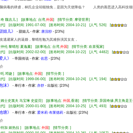
病毒的肆虐，林氏企业却能独免，是因为天使降临？ 人类的善恶进入高科技领域
林奇 魏吉儿 ] [故事地点: 台湾,
外国
] [情节分类: 摩登世界]
] [出版时间: 1991-07-00] [发布时间: 2004-10-21] [人气: 526] [
情甜姐儿》
- 甜姐儿 - 作家:
唐浣纱
- [23%]
友逃避家人的逼婚，黎晴彤勉为其难扮演其女友，
蓝仲伦 黎晴彤 夏逸薰] [故事地点: 台湾,
外国
] [情节分类: 欢喜冤家]
] [出版时间: 2002-02-00] [发布时间: 2004-10-22] [人气: 4482] [
傲爱人》
- 帝国传说 - 作家:
佐思
- [23%]
介
帝吒 邓婕 ] [故事地点:
外国
] [情节分类: ]
] [出版时间: 1999-06-00] [发布时间: 2004-10-24] [人气: 194] [
薇泡沫》
- 单行本 - 作家:
亦舒
- 出版社:
[23%]
 占姆士史篾夫 马宝琳 史提芬] [故事地点:
外国
,香港] [情节分类: 异国奇缘,男主角是
] [出版时间: 2000-01-00] [发布时间: 2004-10-25] [人气: 493] [
幻池塘》
- 单行本 - 作家:
爱米莉·布莱德莉
- 出版社:
[23%]
介
鲁特加 姬热拉 ] [故事地点:
外国
] [情节分类: ]