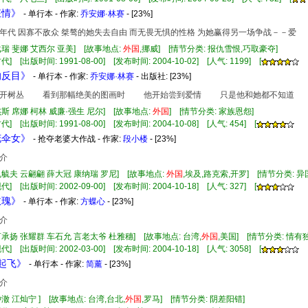
狂情》
- 单行本 - 作家:
乔安娜·林赛
- [23%]
年代 因寡不敌众 桀骜的她失去自由 而无畏无惧的性格 为她赢得另一场争战－－爱
戈瑞 斐娜 艾西尔 亚美] [故事地点:
外国
,挪威] [情节分类: 报仇雪恨,巧取豪夺]
] [出版时间: 1991-08-00] [发布时间: 2004-10-02] [人气: 1199] [
的反目》
- 单行本 - 作家:
乔安娜·林赛
- 出版社:
[23%]
树丛 看到那幅绝美的图画时 他开始尝到爱情 只是他和她都不知道 部
杰斯 席娜 柯林 威廉·强生 尼尔] [故事地点:
外国
] [情节分类: 家族恩怨]
] [出版时间: 1991-08-00] [发布时间: 2004-10-08] [人气: 454] [
花伞女》
- 抢夺老婆大作战 - 作家:
段小楼
- [23%]
介
孔毓夫 云翩翩 薛大冠 康纳瑞 罗尼] [故事地点:
外国
,埃及,路克索,开罗] [情节分类: 
] [出版时间: 2002-09-00] [发布时间: 2004-10-18] [人气: 327] [
玫瑰》
- 单行本 - 作家:
方蝶心
- [23%]
介
言承扬 张耀群 车石允 言老太爷 杜雅穗] [故事地点: 台湾,
外国
,美国] [情节分类: 情
] [出版时间: 2002-03-00] [发布时间: 2004-10-18] [人气: 3058] [
爱起飞》
- 单行本 - 作家:
简薰
- [23%]
介
钟澈 江灿宁 ] [故事地点: 台湾,台北,
外国
,罗马] [情节分类: 阴差阳错]