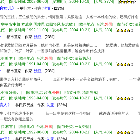
] [出版时间: 2002-06-00] [发布时间: 2004-10-19] [人气: 3774] [
神的女儿》
- 单行本 - 作家:
沈亚
- [23%]
的空姐，三位俊朗的男士，情海漫漫，风浪连连，人各一本难念的经，还得好好念
林皇宇 安中凯 罗威庭 周凌思 欧阳轻风 杨志敏 ] [故事地点: 台湾,
外国
] [情节分类: 
] [出版时间: 1992-11-00] [发布时间: 2004-10-21] [人气: 283] [
》
- 都市童话 - 作家:
沈亚
- [23%]
漫爱情已随岁月褪色，她的内心里一直是依赖着他的…… 她爱他，他却爱财富，
和孩子，叶罗，叶罗，一番激烈的感情相搏，她会作出什么抉择……
沈刚 叶罗 ] [故事地点: 台湾,
外国
] [情节分类: 清新隽永]
] [出版时间: 1991-04-00] [发布时间: 2004-10-21] [人气: 908] [
》
- 都市童话 - 作家:
沈亚
- [23%]
你走入社会黑暗的角落。 真正的关怀不一定是金钱的施予；有时， 一句温
你吝於付出吗？
戚小海 冷海儿 ] [故事地点: 台湾,
外国
] [情节分类: 清新隽永]
] [出版时间: 1993-04-00] [发布时间: 2004-10-21] [人气: 319] [
猎情人》
- 林氏四兄妹 - 作家:
沈亚
- [23%]
，都与它缠斗不休 从一出生便有这样一个宿敌 或许该说许多的人 而
是没有救赎之道的
西沙 林雪 ] [故事地点: 台湾,
外国
] [情节分类: 一见钟情]
] [出版时间: 1992-06-00] [发布时间: 2004-10-21] [人气: 486] [
翼天使》
- 林氏四兄妹 - 作家:
沈亚
- [23%]