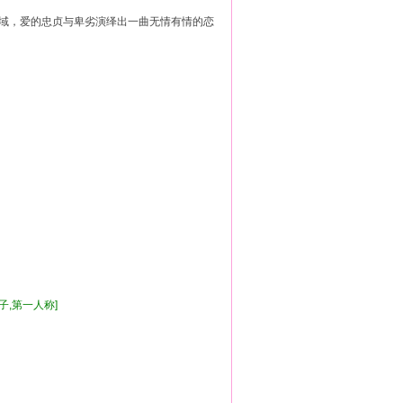
，爱的忠贞与卑劣演绎出一曲无情有情的恋
王子,第一人称]