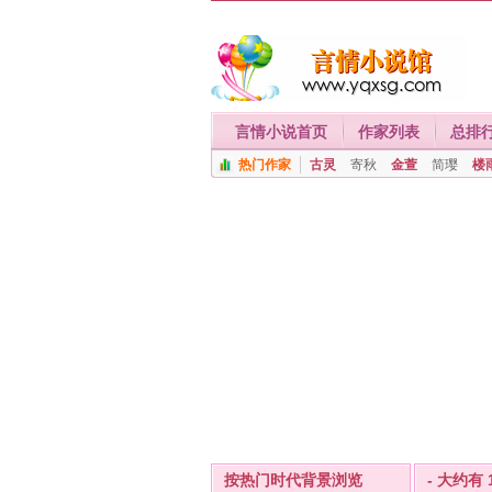
言情小说首页
作家列表
总排
热门作家
古灵
寄秋
金萱
简璎
楼
按热门时代背景浏览
- 大约有