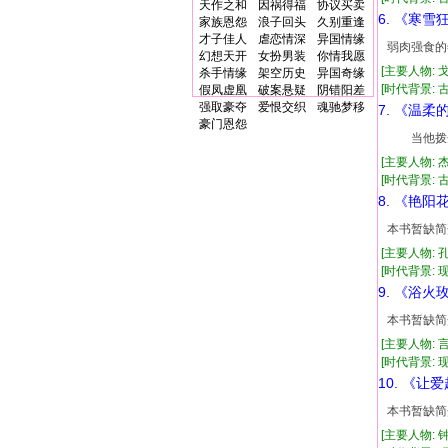
天作之和
因祸得福
协议买卖
6. 《寒雪
家族恩怨
浪子回头
久别重逢
才子佳人
虐恋情深
异国情缘
弱肉强食的
幻想天开
女扮男装
你情我愿
[主要人物: 
杀手情缘
架空历史
异国奇缘
[时代背景: 古代
假凤虚凰
破案悬疑
阴错阳差
强取豪夺
爱恨交织
魂驰梦移
7. 《温柔
豪门恩怨
当他拨开
[主要人物: 
[时代背景: 古代
8. 《艳阳
本书暂缺简
[主要人物: 
[时代背景: 现代
9. 《浴火
本书暂缺简
[主要人物: 
[时代背景: 现代
10. 《让
本书暂缺简
[主要人物: 