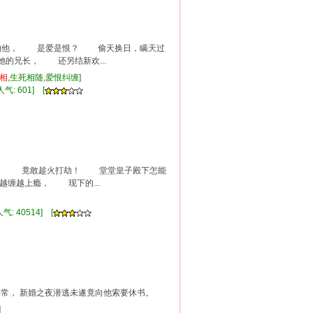
子的他， 是爱是恨？ 偷天换日，瞒天过
兄长， 还另结新欢...
相
,生死相随,爱恨纠缠]
气: 601] [
大胆！ 竟敢趁火打劫！ 堂堂皇子殿下怎能
缠越上瘾， 现下的...
情]
气: 40514] [
寻常， 新婚之夜潜逃未遂竟向他索要休书。
]