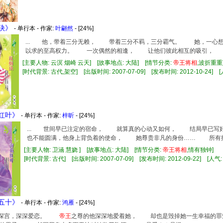
烟玦》
- 单行本 - 作家:
叶翩然
- [24%]
... 他，带着三分无赖， 带着三分不羁，三分霸气。 她，一心
以求的至高权力。 一次偶然的相逢， 让他们彼此相互的吸引， 但
[主要人物: 云溟 烟崎 云天] [故事地点: 大陆] [情节分类:
帝王
将相
,波折重
[时代背景: 古代,架空] [出版时间: 2007-07-09] [发布时间: 2012-10-24] [人
苑红叶》
- 单行本 - 作家:
梓昕
- [24%]
... 世间早已注定的宿命， 就算真的心动又如何， 结局早
也不能圆满，他身上背负着的使命， 她尊贵非凡的身份…… 所有摆
[主要人物: 卫涵 慧娆 ] [故事地点: 大陆] [情节分类:
帝王
将相
,情有独钟]
[时代背景: 古代] [出版时间: 2007-07-09] [发布时间: 2012-09-22] [人气: 
弦五十》
- 单行本 - 作家:
鸿雁
- [24%]
寂寂深宫，深深爱恋。
帝王
之尊的他深深地爱着她， 却也是毁掉她一生幸福