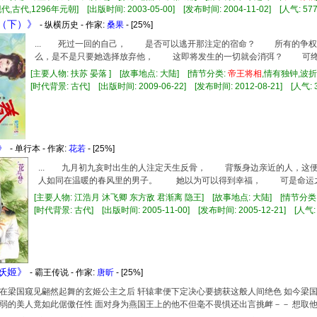
代,古代,1296年元朝] [出版时间: 2003-05-00] [发布时间: 2004-11-02] [人气: 577
爱（下）》
- 纵横历史 - 作家:
桑果
- [25%]
... 死过一回的自己， 是否可以逃开那注定的宿命？ 所有的
么，是不是只要她选择放弃他， 这即将发生的一切就会消弭？ 可终究也只
[主要人物: 扶苏 晏落 ] [故事地点: 大陆] [情节分类:
帝王
将相
,情有独钟,波
[时代背景: 古代] [出版时间: 2009-06-22] [发布时间: 2012-08-21] [人气: 3
》
- 单行本 - 作家:
花若
- [25%]
... 九月初九亥时出生的人注定天生反骨， 背叛身边亲近的人，
人如同在温暖的春风里的男子。 她以为可以得到幸福， 可是命运之轮
[主要人物: 江浩月 沐飞卿 东方敌 君渐离 隐王] [故事地点: 大陆] [情节分类
[时代背景: 古代] [出版时间: 2005-11-00] [发布时间: 2005-12-21] [人气: 
王妖姬》
- 霸王传说 - 作家:
唐昕
- [25%]
国窥见翩然起舞的玄姬公主之后 轩辕聿便下定决心要掳获这般人间绝色 如今梁国
弱的美人竟如此倨傲任性 面对身为燕国王上的他不但毫不畏惧还出言挑衅－－ 想取他首级？