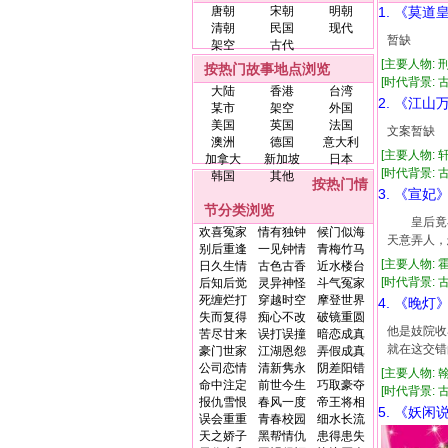
唐朝
宋朝
明朝
1. 《莫道
清朝
民国
现代
暂缺
架空
古代
[主要人物: 
按热门故事地点浏览
[时代背景: 古代
大陆
香港
台湾
2. 《江山
某市
架空
外国
美国
英国
法国
文案暂缺
澳洲
德国
意大利
[主要人物: 
加拿大
新加坡
日本
[时代背景: 古代
韩国
其他
按热门情
3. 《宣妃
节分类浏览
皇后竟在
欢喜冤家
情有独钟
候门似海
天意弄人，
别后重逢
一见钟情
青梅竹马
[主要人物: 
日久生情
古色古香
近水楼台
[时代背景: 古代
后知后觉
灵异神怪
斗气冤家
死缠烂打
穿越时空
摩登世界
4. 《晚灯
失而复得
痴心不改
破镜重圆
他是妓院收
苦尽甘来
误打误撞
暗恋成真
就在这交错
豪门世家
江湖恩怨
弄假成真
公司恋情
清新隽永
阴差阳错
[主要人物: 
命中注定
前世今生
巧取豪夺
[时代背景: 古代
报仇雪恨
春风一度
帝王将相
5. 《妖闲
误会重重
青春校园
细水长流
天之娇子
黑帮情仇
患得患失