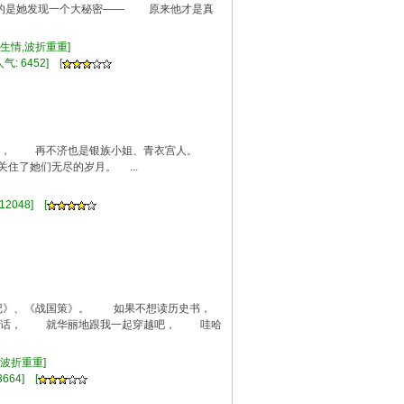
是她发现一个大秘密—— 原来他才是真
久生情,波折重重]
气: 6452] [
为王妃， 再不济也是银族小姐、青衣宫人。
了她们无尽的岁月。 ...
12048] [
》、《战国策》。 如果不想读历史书，
的话， 就华丽地跟我一起穿越吧， 哇哈
,波折重重]
664] [