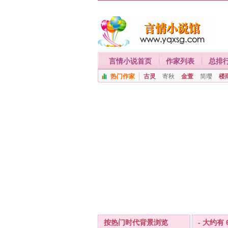
言情小说首页
作家列表
总排
热门作家
古灵
寄秋
金萱
简璎
楼
按热门时代背景浏览
- 大约有