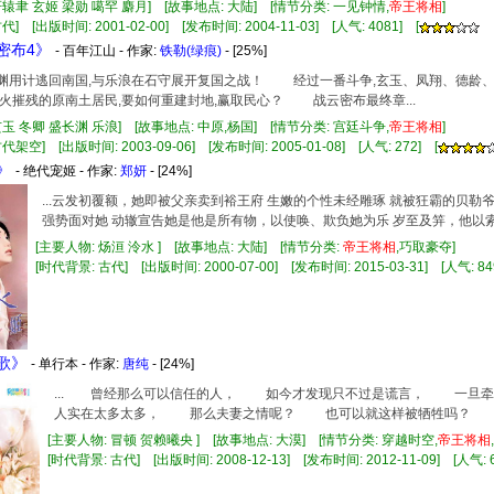
轩辕聿 玄姬 梁勋 噶罕 麝月] [故事地点: 大陆] [情节分类: 一见钟情,
帝王
将相
]
] [出版时间: 2001-02-00] [发布时间: 2004-11-03] [人气: 4081] [
云密布4》
- 百年江山 - 作家:
铁勒(绿痕)
- [25%]
长渊用计逃回南国,与乐浪在石守展开复国之战！ 经过一番斗争,玄玉、凤翔、德龄
火摧残的原南土居民,要如何重建封地,赢取民心？ 战云密布最终章...
玄玉 冬卿 盛长渊 乐浪] [故事地点: 中原,杨国] [情节分类: 宫廷斗争,
帝王
将相
]
代架空] [出版时间: 2003-09-06] [发布时间: 2005-01-08] [人气: 272] [
》
- 绝代宠姬 - 作家:
郑妍
- [24%]
...云发初覆额，她即被父亲卖到裕王府 生嫩的个性未经雕琢 就被狂霸的贝勒
强势面对她 动辙宣告她是他是所有物，以使唤、欺负她为乐 岁至及笄，他以索取
[主要人物: 炀洹 泠水 ] [故事地点: 大陆] [情节分类:
帝王
将相
,巧取豪夺]
[时代背景: 古代] [出版时间: 2000-07-00] [发布时间: 2015-03-31] [人气: 84
风歌》
- 单行本 - 作家:
唐纯
- [24%]
... 曾经那么可以信任的人， 如今才发现只不过是谎言， 一旦
人实在太多太多， 那么夫妻之情呢？ 也可以就这样被牺牲吗？ 而那
[主要人物: 冒顿 贺赖曦央 ] [故事地点: 大漠] [情节分类: 穿越时空,
帝王
将相
[时代背景: 古代] [出版时间: 2008-12-13] [发布时间: 2012-11-09] [人气: 6