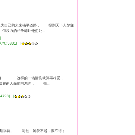
想为自己的未来铺平道路， 提到天下人梦寐
权力的相争却让他们处...
重]
气: 5831] [
已写好—— 这样的一场情伤就算再相爱，
在两人面前的鸿沟， 都...
4798] [
的罪魁祸首。 对他，她爱不起，恨不得；