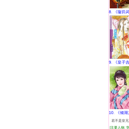
8. 《璇玑
9. 《皇子
10. 《倾
若不是皇兄
[主要人物: 