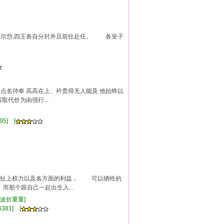
、尔岱,四王各自分封并且前往赴任。 各皇子
爷点名侍奉 高高在上、衿贵得无人能及 他始终以
代价为由强行...
95] [
牵扯上权力以及各方面的利益， 可以牺牲的
个跟自己一起出生入...
,波折重重]
381] [