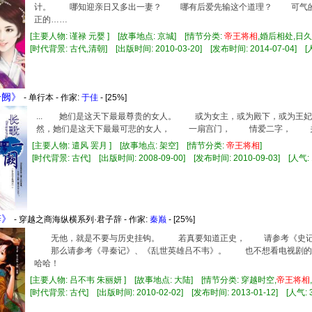
计。 哪知迎亲日又多出一妻？ 哪有后爱先输这个道理？ 可气的
正的……
[主要人物: 谨禄 元婴 ] [故事地点: 京城] [情节分类:
帝王
将相
,婚后相处,日
[时代背景: 古代,清朝] [出版时间: 2010-03-20] [发布时间: 2014-07-04] [人
一阙》
- 单行本 - 作家:
于佳
- [25%]
... 她们是这天下最最尊贵的女人。 或为女主，或为殿下，或
然，她们是这天下最最可悲的女人， 一扇宫门， 情爱二字， 关住
[主要人物: 遣风 罢月 ] [故事地点: 架空] [情节分类:
帝王
将相
]
[时代背景: 古代] [出版时间: 2008-09-00] [发布时间: 2010-09-03] [人气: 
辞》
- 穿越之商海纵横系列·君子辞 - 作家:
秦巅
- [25%]
无他，就是不要与历史挂钩。 若真要知道正史， 请参考《史记
那么请参考《寻秦记》、《乱世英雄吕不韦》。 也不想看电视剧
哈哈！
[主要人物: 吕不韦 朱丽妍 ] [故事地点: 大陆] [情节分类: 穿越时空,
帝王
将相
[时代背景: 古代] [出版时间: 2010-02-02] [发布时间: 2013-01-12] [人气: 3