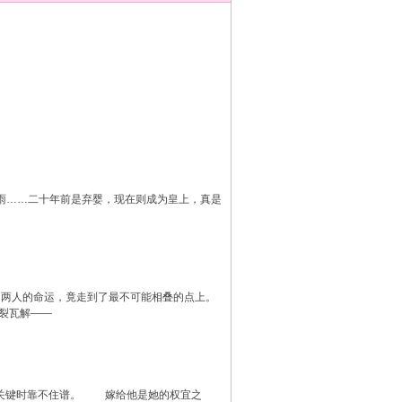
……二十年前是弃婴，现在则成为皇上，真是
 两人的命运，竟走到了最不可能相叠的点上。
裂瓦解——
键时靠不住谱。 嫁给他是她的权宜之