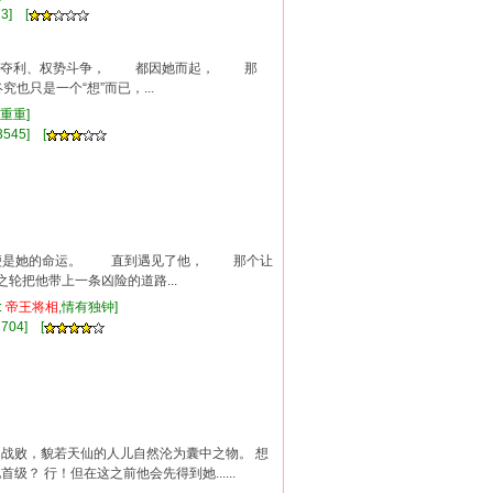
3] [
争权夺利、权势斗争， 都因她而起， 那
是一个“想”而已，...
折重重]
545] [
这便是她的命运。 直到遇见了他， 那个让
把他带上一条凶险的道路...
:
帝王
将相
,情有独钟]
704] [
战败，貌若天仙的人儿自然沦为囊中之物。 想
 行！但在这之前他会先得到她......