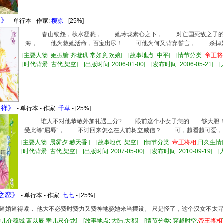
词》
- 单行本 - 作家:
樱凉
- [25%]
... 春山锁怨，秋水凝愁， 她玲珑素心之下， 对亡国死敌之
海， 他为救她活命，百宝出尽！ 可他为何又背弃誓言， 杀掉她的
[主要人物: 姬振镛 齐璇玑 常如意 欢娘] [故事地点: 中平] [情节分类:
帝王
将
[时代背景: 古代,架空] [出版时间: 2006-01-00] [发布时间: 2006-05-21] [人
吉祥》
- 单行本 - 作家:
千草
- [25%]
... 谁人不对他恭敬外加礼遇三分? 眼前这个小女子怎的……够
受此等“屈辱”， 不讨回来怎么在人前树立威信？ 可，越看越可爱，越
[主要人物: 晨雾夕 赫天香 ] [故事地点: 架空] [情节分类:
帝王
将相
,日久生
[时代背景: 古代,架空] [出版时间: 2007-05-00] [发布时间: 2010-09-19] [人
湖之恋》
- 单行本 - 作家:
七七
- [25%]
逼婚逼得紧， 他大不必费时费力又费神地娶她来当摆设。 只是怪了，这个汉女不太
孛儿介穆城 蓝以辰 孛儿只介龙] [故事地点: 大陆,大都] [情节分类: 穿越时空,
帝王
将相