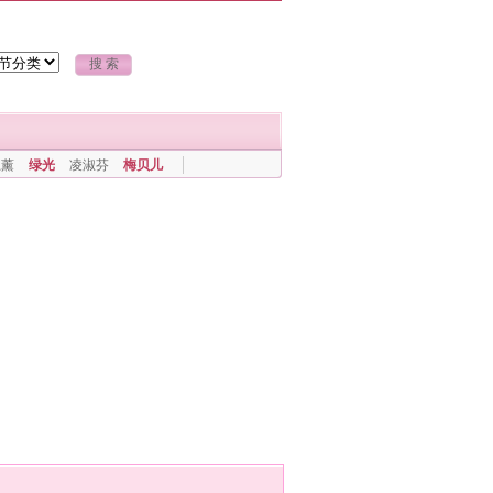
上薰
绿光
凌淑芬
梅贝儿