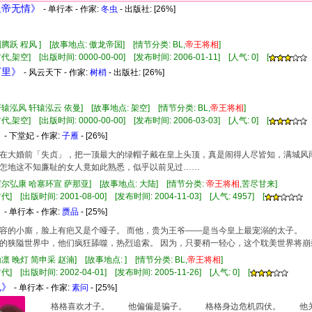
皇帝无情》
- 单行本 - 作家:
冬虫
- 出版社:
[26%]
刑腾跃 程风 ] [故事地点: 傲龙帝国] [情节分类: BL,
帝王
将相
]
,架空] [出版时间: 0000-00-00] [发布时间: 2006-01-11] [人气: 0] [
万里》
- 风云天下 - 作家:
树梢
- 出版社:
[26%]
轩辕泓风 轩辕泓云 依曼] [故事地点: 架空] [情节分类: BL,
帝王
将相
]
,架空] [出版时间: 0000-00-00] [发布时间: 2006-03-03] [人气: 0] [
》
- 下堂妃 - 作家:
子雁
- [26%]
大婚前「失贞」，把一顶最大的绿帽子戴在皇上头顶，真是闹得人尽皆知，满城风雨
怎地这不知廉耻的女人竟如此熟悉，似乎以前见过……
霍尔弘康 哈塞环宣 萨那亚] [故事地点: 大陆] [情节分类:
帝王
将相
,苦尽甘来]
] [出版时间: 2001-08-00] [发布时间: 2004-11-03] [人气: 4957] [
》
- 单行本 - 作家:
赝品
- [25%]
容的小廝，脸上有疤又是个哑子。 而他，贵为王爷——是当今皇上最宠溺的太子。
的狭隘世界中，他们疯狂舔噬，热烈追索。 因为，只要稍一轻心，这个耽美世界将崩
翰凛 晚灯 简申采 赵湳] [故事地点: ] [情节分类: BL,
帝王
将相
]
] [出版时间: 2002-04-01] [发布时间: 2005-11-26] [人气: 0] [
说》
- 单行本 - 作家:
素问
- [25%]
格格喜欢才子。 他偏偏是骗子。 格格身边危机四伏。 他关