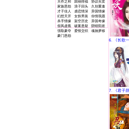
天作之和
因祸得福
协议买卖
家族恩怨
浪子回头
久别重逢
才子佳人
虐恋情深
异国情缘
幻想天开
女扮男装
你情我愿
杀手情缘
架空历史
异国奇缘
假凤虚凰
破案悬疑
阴错阳差
强取豪夺
爱恨交织
魂驰梦移
豪门恩怨
6. 《长歌
7. 《君子