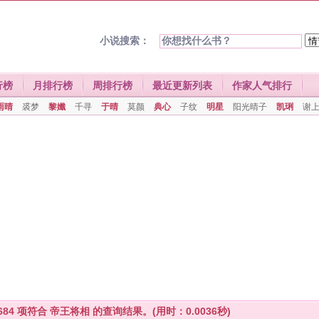
小说搜索：
行榜
月排行榜
周排行榜
最近更新列表
作家人气排行
雨晴
裘梦
黎孅
千寻
于晴
莫颜
典心
子纹
明星
阳光晴子
凯琍
谢
684
项符合
帝王将相
的查询结果。(用时：0.0036秒)