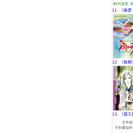
[时代背景: 现
11. 《秦
12. 《叛卿
13. 《霸
五年前在梁
不到看似纤