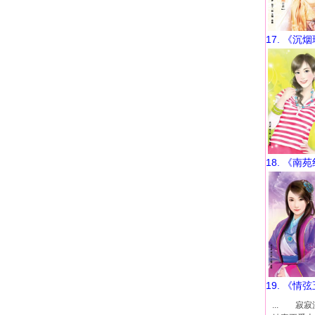
17. 《沉
18. 《南
19. 《情
... 