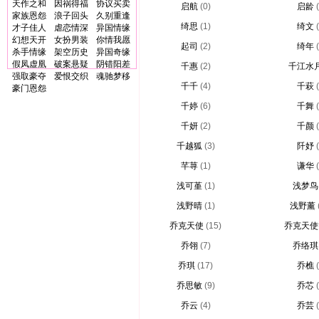
天作之和
因祸得福
协议买卖
启航
(0)
启龄
家族恩怨
浪子回头
久别重逢
绮思
(1)
绮文
才子佳人
虐恋情深
异国情缘
幻想天开
女扮男装
你情我愿
起司
(2)
绮年
杀手情缘
架空历史
异国奇缘
假凤虚凰
破案悬疑
阴错阳差
千惠
(2)
千江水
强取豪夺
爱恨交织
魂驰梦移
千千
(4)
千萩
豪门恩怨
千婷
(6)
千舞
千妍
(2)
千颜
千越狐
(3)
阡妤
芊荨
(1)
谦华
浅可堇
(1)
浅梦鸟
浅野晴
(1)
浅野薰
乔克天使
(15)
乔克天使
乔翎
(7)
乔络琪
乔琪
(17)
乔樵
乔思敏
(9)
乔芯
乔云
(4)
乔芸