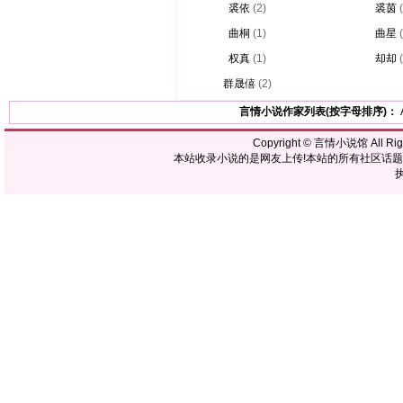
裘依
(2)
裘茵
曲桐
(1)
曲星
权真
(1)
却却
群晟僖
(2)
言情小说作家列表(按字母排序)：
Copyright ©
言情小说馆
All R
本站收录小说的是网友上传!本站的所有社区话
执