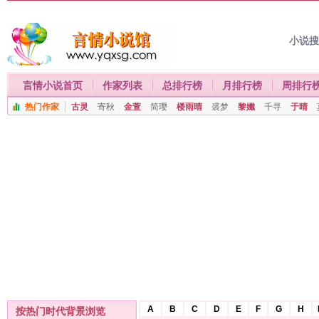
小说
言情小说首页
作家列表
总排行榜
月排行榜
周排行
热门作家
古灵
寄秋
金萱
简璎
楼雨晴
裘梦
黎孅
千寻
于晴
A
B
C
D
E
F
G
H
按热门时代背景浏览