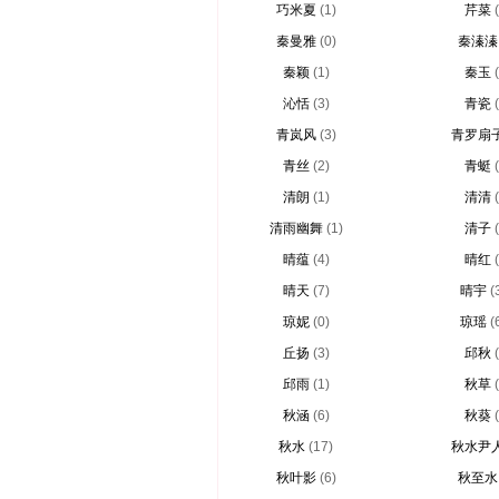
巧米夏
(1)
芹菜
秦曼雅
(0)
秦溱溱
秦颖
(1)
秦玉
沁恬
(3)
青瓷
青岚风
(3)
青罗扇
青丝
(2)
青蜓
清朗
(1)
清清
清雨幽舞
(1)
清子
晴蕴
(4)
晴红
晴天
(7)
晴宇
(
琼妮
(0)
琼瑶
(
丘扬
(3)
邱秋
邱雨
(1)
秋草
秋涵
(6)
秋葵
秋水
(17)
秋水尹
秋叶影
(6)
秋至水