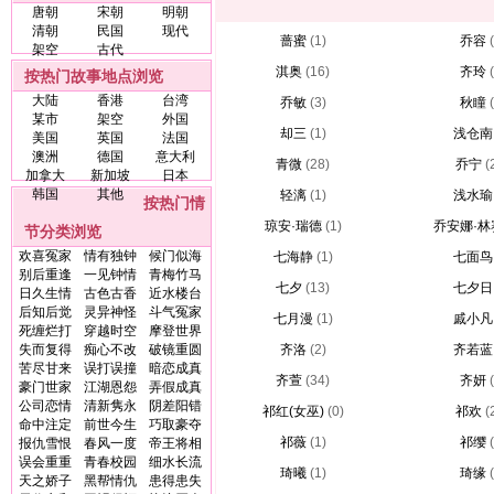
唐朝
宋朝
明朝
清朝
民国
现代
蔷蜜
(1)
乔容
架空
古代
淇奥
(16)
齐玲
按热门故事地点浏览
大陆
香港
台湾
乔敏
(3)
秋瞳
某市
架空
外国
却三
(1)
浅仓南
美国
英国
法国
澳洲
德国
意大利
青微
(28)
乔宁
(
加拿大
新加坡
日本
韩国
其他
轻漓
(1)
浅水瑜
按热门情
琼安·瑞德
(1)
乔安娜·林
节分类浏览
欢喜冤家
情有独钟
候门似海
七海静
(1)
七面鸟
别后重逢
一见钟情
青梅竹马
七夕
(13)
七夕日
日久生情
古色古香
近水楼台
后知后觉
灵异神怪
斗气冤家
七月漫
(1)
戚小凡
死缠烂打
穿越时空
摩登世界
失而复得
痴心不改
破镜重圆
齐洛
(2)
齐若蓝
苦尽甘来
误打误撞
暗恋成真
齐萱
(34)
齐妍
豪门世家
江湖恩怨
弄假成真
公司恋情
清新隽永
阴差阳错
祁红(女巫)
(0)
祁欢
(
命中注定
前世今生
巧取豪夺
祁薇
(1)
祁缨
报仇雪恨
春风一度
帝王将相
误会重重
青春校园
细水长流
琦曦
(1)
琦缘
天之娇子
黑帮情仇
患得患失