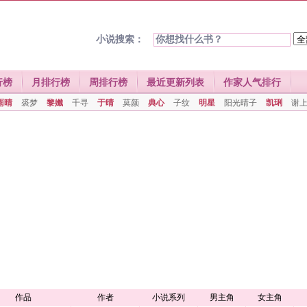
小说搜索：
行榜
月排行榜
周排行榜
最近更新列表
作家人气排行
雨晴
裘梦
黎孅
千寻
于晴
莫颜
典心
子纹
明星
阳光晴子
凯琍
谢
作品
作者
小说系列
男主角
女主角