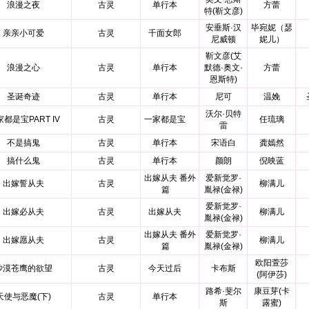
浪漫之夜
古灵
单行本
方蕾
特(靳文彦)
安垂斯·汉
毕宛妮（瑟
亲亲小可爱
古灵
千面女郎
尼威顿
妮儿）
靳文彦(艾
浪漫之心
古灵
单行本
默德·奥文·
方蕾
恩斯特)
圣诞奇迹
古灵
单行本
尼可
温娩
沃尔·贝特
都是宝PART IV
古灵
一家都是宝
任琉璃
雷
不是搞鬼
古灵
单行本
宋语白
龚嫣然
搞什么鬼
古灵
单行本
颜朗
倪映蓝
出嫁从夫 番外
爱新觉罗·
出嫁誓从夫
古灵
柳满儿
篇
胤禄(金禄)
爱新觉罗·
出嫁必从夫
古灵
出嫁从夫
柳满儿
胤禄(金禄)
出嫁从夫 番外
爱新觉罗·
出嫁愿从夫
古灵
柳满儿
篇
胤禄(金禄)
欧阳萱莎
沙漠苍鹰的欲望
古灵
今天过后
卡布斯
(阿伊莎)
路希·斐尔
康豆芽(卡
天使与恶魔(下)
古灵
单行本
斯
露蜜)