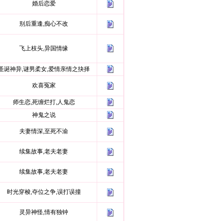
婚后恋爱
别后重逢,痴心不改
飞上枝头,异国情缘
圣诞神异,谜男柔女,爱情亲情之抉择
欢喜冤家
师生恋,死缠烂打,人鬼恋
神鬼之说
夫妻情深,至死不渝
续集故事,老夫老妻
续集故事,老夫老妻
时光穿梭,夺位之争,误打误撞
灵异神怪,情有独钟