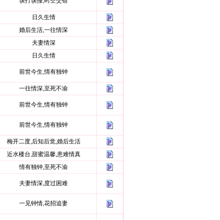
误打误撞,时空交错
日久生情
婚后生活,一往情深
夫妻情深
日久生情
前世今生,情有独钟
一往情深,至死不渝
前世今生,情有独钟
前世今生,情有独钟
梅开二度,后知后觉,婚后生活
近水楼台,甜蜜温馨,患难情真
情有独钟,至死不渝
夫妻情深,度过困难
一见钟情,花招追妻