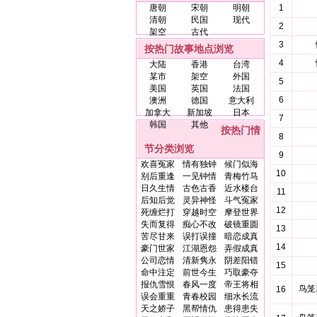
唐朝
宋朝
明朝
1
清朝
民国
现代
2
架空
古代
3
按热门故事地点浏览
4
大陆
香港
台湾
某市
架空
外国
5
美国
英国
法国
6
澳洲
德国
意大利
加拿大
新加坡
日本
7
韩国
其他
按热门情
8
节分类浏览
9
欢喜冤家
情有独钟
候门似海
10
别后重逢
一见钟情
青梅竹马
日久生情
古色古香
近水楼台
11
后知后觉
灵异神怪
斗气冤家
12
死缠烂打
穿越时空
摩登世界
失而复得
痴心不改
破镜重圆
13
苦尽甘来
误打误撞
暗恋成真
14
豪门世家
江湖恩怨
弄假成真
公司恋情
清新隽永
阴差阳错
15
命中注定
前世今生
巧取豪夺
报仇雪恨
春风一度
帝王将相
鸟笼
16
误会重重
青春校园
细水长流
天之娇子
黑帮情仇
患得患失