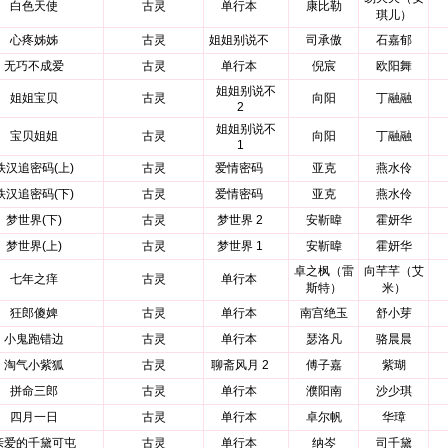
白色天使
古灵
单行本
康比勒
琪儿）
心疼姊姊
古灵
姐姐别说不
司承傲
石嘉郁
无巧不成爱
古灵
单行本
倪宸
欧阳舞
姐姐别说不
姐姐宝贝
古灵
向阳
丁融融
2
姐姐别说不
宝贝姐姐
古灵
向阳
丁融融
1
铁汉追密码(上)
古灵
爱情密码
亚克
燕水伶
铁汉追密码(下)
古灵
爱情密码
亚克
燕水伶
梦世界(下)
古灵
梦世界 2
安靳暐
霍妍华
梦世界(上)
古灵
梦世界 1
安靳暐
霍妍华
卓之枫（雷
向芊芊（艾
七年之痒
古灵
单行本
斯特）
米）
狂郎傻婢
古灵
单行本
南宫绝玉
舒小芽
小鬼跑错边
古灵
单行本
瑟洛凡
骆晨晨
淘气小紫狐
古灵
聊斋风月 2
傅子嘉
紫瑚
拼命三郎
古灵
单行本
濮阳南
沙少琪
四月一日
古灵
单行本
卓尔帆
华璋
亲爱的千黛可屯
古灵
单行本
纳岑
司千黛