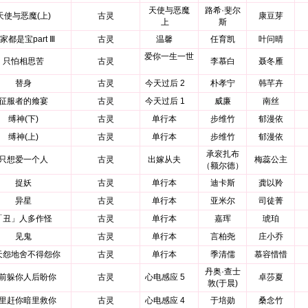
天使与恶魔
路希·斐尔
天使与恶魔(上)
古灵
康豆芽
上
斯
家都是宝part Ⅲ
古灵
温馨
任育凯
叶问晴
爱你一生一世
只怕相思苦
古灵
李慕白
聂冬雁
替身
古灵
今天过后 2
朴孝宁
韩芊卉
征服者的飨宴
古灵
今天过后 1
威廉
南丝
缚神(下)
古灵
单行本
步维竹
郁漫依
缚神(上)
古灵
单行本
步维竹
郁漫依
承衮扎布
只想爱一个人
古灵
出嫁从夫
梅蕊公主
（额尔德）
捉妖
古灵
单行本
迪卡斯
龚以羚
异星
古灵
单行本
亚米尔
司徒菁
「丑」人多作怪
古灵
单行本
嘉珲
琥珀
见鬼
古灵
单行本
言柏尧
庄小乔
天怨地舍不得怨你
古灵
单行本
季清儒
慕容惜惜
丹奥·查士
前躲你人后盼你
古灵
心电感应 5
卓莎夏
敦(于晨)
里赶你暗里救你
古灵
心电感应 4
于培勋
桑念竹