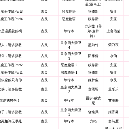
蓝(巫马王)
魔王传说Part3
古灵
恶魔物语
狄修斯
安亚
魔王传说Part4
古灵
恶魔物语
狄修斯
安亚
方尔捷（菲
都是温柔惹的祸
古灵
单行本
尔·麦薛
上官佑莹
特）
皇京四大禁卫
恩人，请多指教
古灵
墨劲竹
紫乃夜
4
皇京四大禁卫
相公，请多指教
古灵
阳雁儒
水仙
3
魔王传说Part2
古灵
恶魔物语 2
狄修斯
安亚
魔王传说Part1
古灵
恶魔物语 1
狄修斯
安亚
我依恋的只有你
古灵
单行本
姬梦尘
水灵
皇京四大禁卫
大侠，请多指教
古灵
宫震羽
董乐乐
2
雷伊·戴波
你是我爸爸！
古灵
单行本
艾雅珊
尼
皇京四大禁卫
娘子，请多指教
古灵
饶逸风
姬香凝
1
生死相许无尽处
古灵
单行本
方拓
舒纯雁
易天天（安