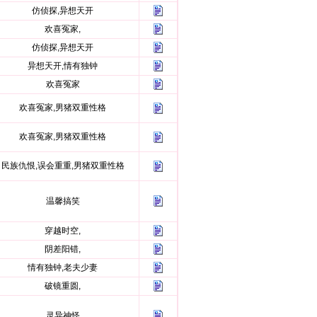
仿侦探,异想天开
欢喜冤家,
仿侦探,异想天开
异想天开,情有独钟
欢喜冤家
欢喜冤家,男猪双重性格
欢喜冤家,男猪双重性格
民族仇恨,误会重重,男猪双重性格
温馨搞笑
穿越时空,
阴差阳错,
情有独钟,老夫少妻
破镜重圆,
灵异神怪