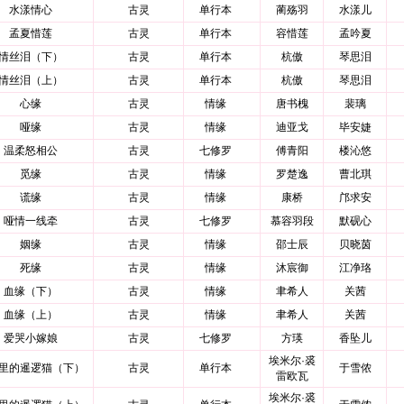
水漾情心
古灵
单行本
蔺殇羽
水漾儿
孟夏惜莲
古灵
单行本
容惜莲
孟吟夏
情丝泪（下）
古灵
单行本
杭傲
琴思泪
情丝泪（上）
古灵
单行本
杭傲
琴思泪
心缘
古灵
情缘
唐书槐
裴璃
哑缘
古灵
情缘
迪亚戈
毕安婕
温柔怒相公
古灵
七修罗
傅青阳
楼沁悠
觅缘
古灵
情缘
罗楚逸
曹北琪
谎缘
古灵
情缘
康桥
邝求安
哑情一线牵
古灵
七修罗
慕容羽段
默砚心
姻缘
古灵
情缘
邵士辰
贝晓茵
死缘
古灵
情缘
沐宸御
江净珞
血缘（下）
古灵
情缘
聿希人
关茜
血缘（上）
古灵
情缘
聿希人
关茜
爱哭小嫁娘
古灵
七修罗
方瑛
香坠儿
埃米尔·裘
里的暹逻猫（下）
古灵
单行本
于雪侬
雷欧瓦
埃米尔·裘