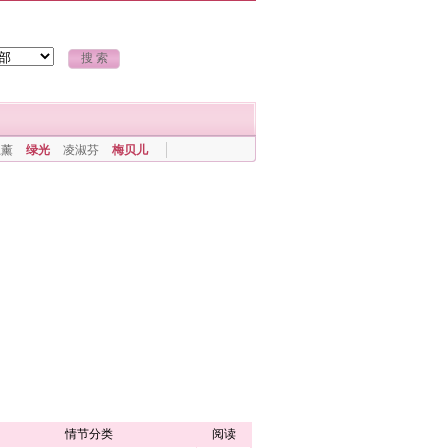
上薰
绿光
凌淑芬
梅贝儿
情节分类
阅读