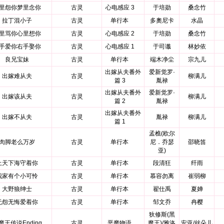
里怨你梦里念你
古灵
心电感应 3
于培勋
桑念竹
拉丁混小子
古灵
单行本
多奧尼卡
水晶
里骂你心里想你
古灵
心电感应 2
于培勋
桑念竹
手爱你右手娶你
古灵
心电感应 1
于司谶
林妙依
良兄宝妹
古灵
单行本
端木净尘
宗九儿
出嫁从夫番外
爱新觉罗·
出嫁难从夫
古灵
柳满儿
篇 3
胤禄
出嫁从夫番外
爱新觉罗·
出嫁该从夫
古灵
柳满儿
篇 2
胤禄
出嫁从夫番外
出嫁不从夫
古灵
胤禄
柳满儿
篇 1
孟樵(欧尔
肉脚老么万岁
古灵
单行本
尼．乔瑟
邵晓笛
亚)
上天下海守着你
古灵
单行本
段清狂
纤雨
我家有个小可怜
古灵
单行本
慕容勿离
崔弱柳
大野狼绅士
古灵
单行本
翟仕禹
夏婵
无怨无悔爱着你
古灵
单行本
邹文乔
冉樱
狄修斯(黑
魔王传说Ending
古灵
恶魔物语
魔王)/雅洛
安亚/丝朵儿