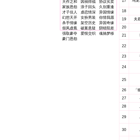
鸟笼
17
天作之和
因祸得福
协议买卖
家族恩怨
浪子回头
久别重逢
18
才子佳人
虐恋情深
异国情缘
幻想天开
女扮男装
你情我愿
19
夫
杀手情缘
架空历史
异国奇缘
20
假凤虚凰
破案悬疑
阴错阳差
强取豪夺
爱恨交织
魂驰梦移
21
豪门恩怨
22
23
24
25
26
「
27
28
29
30