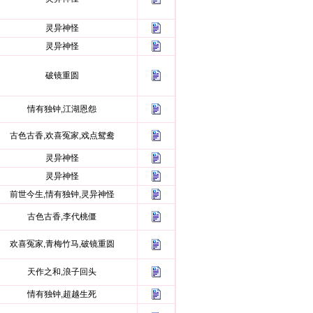
灵异神怪
灵异神怪
破镜重圆
情有独钟,江湖恩怨
古色古香,欢喜冤家,戏点鸳鸯
灵异神怪
灵异神怪
前世今生,情有独钟,灵异神怪
古色古香,李代桃僵
欢喜冤家,青梅竹马,破镜重圆
天作之和,浪子回头
情有独钟,超越生死