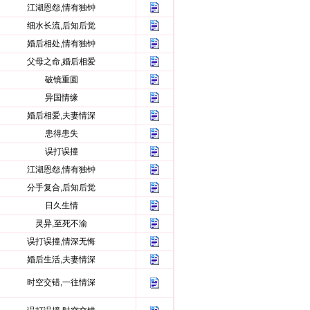
江湖恩怨,情有独钟
细水长流,后知后觉
婚后相处,情有独钟
父母之命,婚后相爱
破镜重圆
异国情缘
婚后相爱,夫妻情深
患得患失
误打误撞
江湖恩怨,情有独钟
分手复合,后知后觉
日久生情
灵异,至死不渝
误打误撞,情深无悔
婚后生活,夫妻情深
时空交错,一往情深