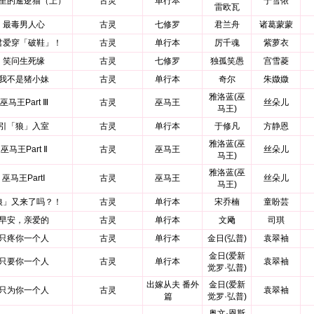
里的暹逻猫（上）
古灵
单行本
于雪侬
雷欧瓦
最毒男人心
古灵
七修罗
君兰舟
诸葛蒙蒙
君爱穿「破鞋」！
古灵
单行本
厉千魂
紫萝衣
笑问生死缘
古灵
七修罗
独孤笑愚
宫雪菱
我不是猪小妹
古灵
单行本
奇尔
朱媺媺
雅洛蓝(巫
巫马王Part Ⅲ
古灵
巫马王
丝朵儿
马王)
引「狼」入室
古灵
单行本
于修凡
方静恩
雅洛蓝(巫
巫马王Part Ⅱ
古灵
巫马王
丝朵儿
马王)
雅洛蓝(巫
巫马王PartⅠ
古灵
巫马王
丝朵儿
马王)
狼」又来了吗？！
古灵
单行本
宋乔楠
童盼芸
早安，亲爱的
古灵
单行本
文飏
司琪
只疼你一个人
古灵
单行本
金日(弘普)
袁翠袖
金日(爱新
只要你一个人
古灵
单行本
袁翠袖
觉罗·弘普)
出嫁从夫 番外
金日(爱新
只为你一个人
古灵
袁翠袖
篇
觉罗·弘普)
奥文·恩斯