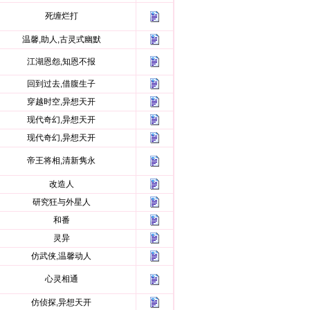
死缠烂打
温馨,助人,古灵式幽默
江湖恩怨,知恩不报
回到过去,借腹生子
穿越时空,异想天开
现代奇幻,异想天开
现代奇幻,异想天开
帝王将相,清新隽永
改造人
研究狂与外星人
和番
灵异
仿武侠,温馨动人
心灵相通
仿侦探,异想天开