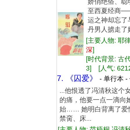
娇俏绝俗、聪
至西夏经商─
运之神却忘了
丹男人掳走了
[主要人物: 耶
深
]
[时代背景: 古代]
3] [人气: 621
7. 《囚爱》
- 单行本 -
...他恨透了冯清秋这
的痛，他要一点一滴向
始…… 她明白背离了
禁脔、床...
[主要人物: 范梧桐 冯清秋