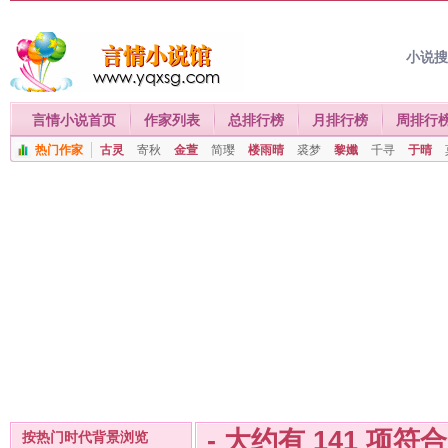
小说
言情小说首页
作家列表
总排行榜
月排行榜
周排行
热门作家
古灵
寄秋
金萱
简璎
楼雨晴
裘梦
黎孅
千寻
于晴
- 大约有
141
项符
按热门时代背景浏览