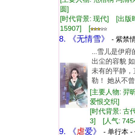
圆]
[时代背景: 现代] [出版时间:
15907] [
8. 《无情雪》
- 紫禁情
...雪儿是
出尘的容貌 
未有的平静，
勒！ 她从不曾
[主要人物: 羿
爱恨交织]
[时代背景: 古代]
3] [人气: 745
9. 《
虐
爱》
- 单行本 -