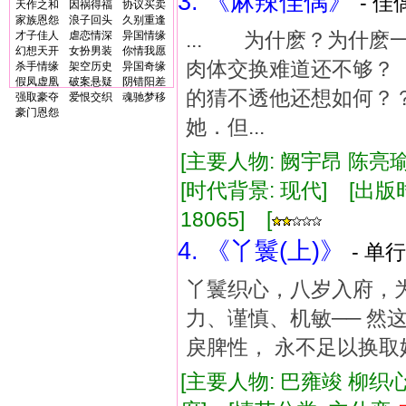
3. 《麻辣佳偶》
- 佳
天作之和
因祸得福
协议买卖
家族恩怨
浪子回头
久别重逢
... 为什麽？为什
才子佳人
虐恋情深
异国情缘
幻想天开
女扮男装
你情我愿
肉体交换难道还不够
杀手情缘
架空历史
异国奇缘
假凤虚凰
破案悬疑
阴错阳差
的猜不透他还想如何？
强取豪夺
爱恨交织
魂驰梦移
豪门恩怨
她．但...
[主要人物: 阙宇昂 陈亮瑜
[时代背景: 现代] [出版时间:
18065] [
4. 《丫鬟(上)》
- 单行
丫鬟织心，八岁入府，
力、谨慎、机敏── 然
戾脾性， 永不足以换
[主要人物: 巴雍竣 柳织心