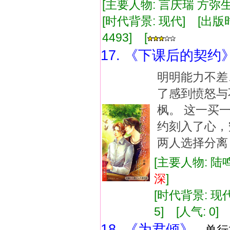
[主要人物: 言庆瑞 方弥生
[时代背景: 现代] [出版时间:
4493] [
17. 《下课后的契约
明明能力不差
了感到愤怒与
枫。 这一买
约刻入了心，
两人选择分离
[主要人物: 陆鸣
深
]
[时代背景: 现代]
5] [人气: 0] 
18. 《为君倾》