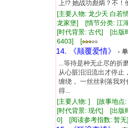
上!? 她战功彪炳？不！他
[主要人物: 龙少天 白若情
龙家堡] [情节分类: 江
[时代背景: 古代] [出版时间:
6403] [
14. 《颠覆爱情》
- 
...等待是种无止尽的
从心脏汨汨流出才停止，
缠绕， 一丝丝剥落我对
得...
[主要人物: ] [故事地点:
[时代背景: 现代] [出版时间:
0] [阅读参考指数: 暂无