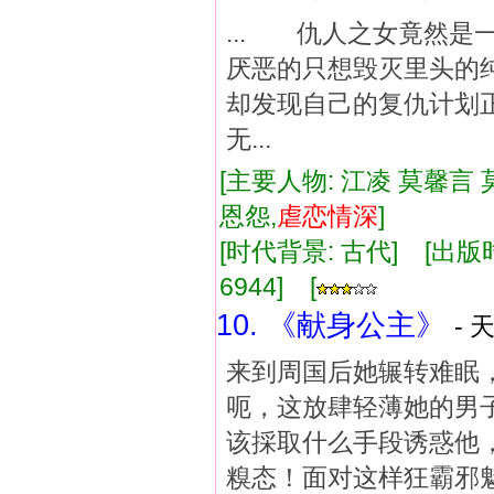
... 仇人之女竟然
厌恶的只想毁灭里头
却发现自己的复仇计划
无...
[主要人物: 江凌 莫馨言 
恩怨,
虐
恋情
深
]
[时代背景: 古代] [出版时间:
6944] [
10. 《献身公主》
- 
来到周国后她辗转难眠
呃，这放肆轻薄她的男
该採取什么手段诱惑他
糗态！面对这样狂霸邪