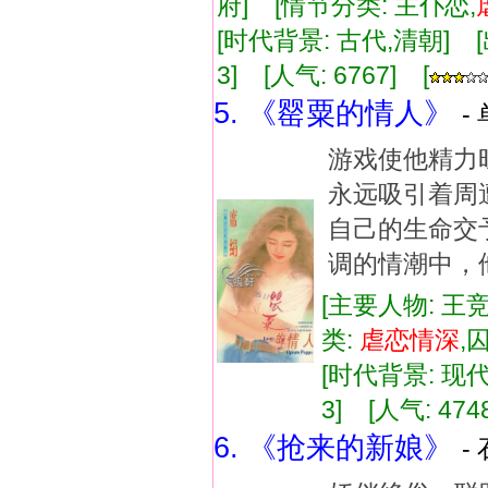
府] [情节分类: 主仆恋,
[时代背景: 古代,清朝] [出版
3] [人气: 6767] [
5. 《罂粟的情人》
-
游戏使他精力
永远吸引着周
自己的生命交
调的情潮中，
[主要人物: 王
类:
虐
恋情
深
,
[时代背景: 现代]
3] [人气: 474
6. 《抢来的新娘》
-