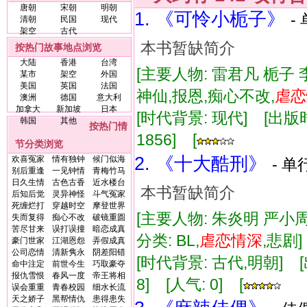
唐朝
宋朝
明朝
1. 《可怜小栀子》
-
清朝
民国
现代
架空
古代
本书暂缺简介
按热门故事地点浏览
大陆
香港
台湾
[主要人物: 雷君凡 栀子 
某市
架空
外国
美国
英国
法国
神仙,报恩,痴心不改,
虐
恋
澳洲
德国
意大利
加拿大
新加坡
日本
[时代背景: 现代] [出版时间:
韩国
其他
按热门情
1856] [
节分类浏览
2. 《十大酷刑》
欢喜冤家
情有独钟
候门似海
- 单
别后重逢
一见钟情
青梅竹马
日久生情
古色古香
近水楼台
本书暂缺简介
后知后觉
灵异神怪
斗气冤家
死缠烂打
穿越时空
摩登世界
[主要人物: 朱炎明 严小周
失而复得
痴心不改
破镜重圆
苦尽甘来
误打误撞
暗恋成真
分类: BL,
虐
恋情
深
,悲剧
豪门世家
江湖恩怨
弄假成真
公司恋情
清新隽永
阴差阳错
[时代背景: 古代,明朝] [出版
命中注定
前世今生
巧取豪夺
报仇雪恨
春风一度
帝王将相
8] [人气: 0] [
误会重重
青春校园
细水长流
天之娇子
黑帮情仇
患得患失