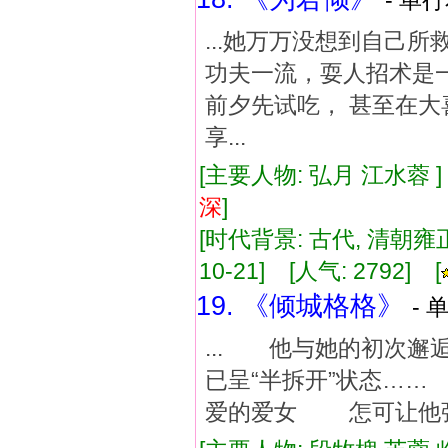
- 单行
...她万万没想到自己
功夫一流，耍人招术是
前夕先试吃， 甚至在大
享...
[主要人物: 弘月 江水蓉 
深
]
[时代背景: 古代, 清朝雍正年
10-21] [人气: 2792] [
19. 《倾城格格》
- 
... 他与她的初次邂
已呈“半拆开”状态…
爱的爱女 怎可让他强