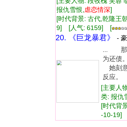
[主要人物: 段牧槐 芙蓉 
报仇雪恨,
虐
恋情
深
]
[时代背景: 古代,乾隆王朝] 
9] [人气: 6159] [
20. 《巨龙暴君》
- 
...
为还债
她刻意
反应。
[主要人物
类: 报仇
[时代背景:
-10-19]