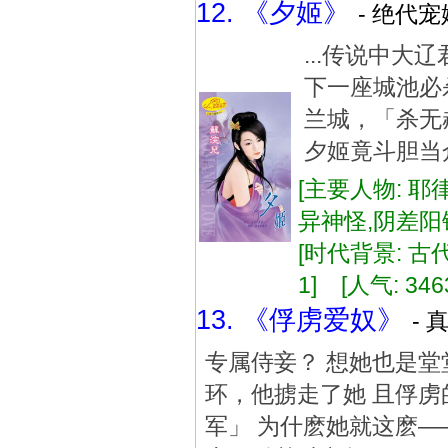
12. 《夕姬》
- 绝代宠
...传说中
下一座城池必
兰城，「杀无
夕姬竟斗胆当众
[主要人物: 耶
异神怪,阴差阳
[时代背景: 古代]
1] [人气: 346
13. 《俘虏爱奴》
- 
专属侍妾？ 想她也是堂
环，他掳走了她 且俘虏
军」 为什麽她就这麽—