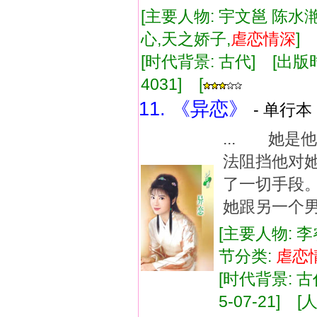
[主要人物: 宇文邕 陈水滟
心,天之娇子,
虐
恋情
深
]
[时代背景: 古代] [出版时间:
4031] [
11. 《异恋》
- 单行本 
... 她
法阻挡他对
了一切手段
她跟另一个男
[主要人物: 李
节分类:
虐
恋
[时代背景: 古代
5-07-21] [人