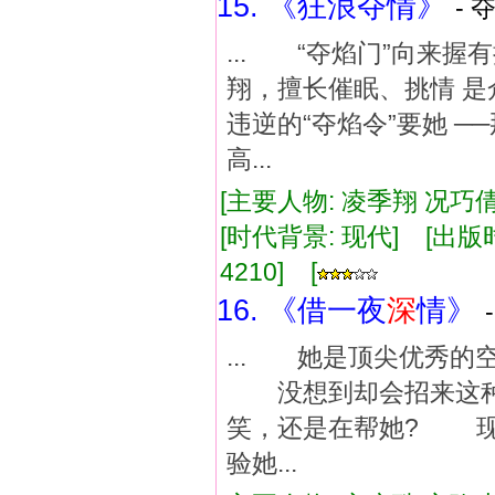
15. 《狂浪夺情》
- 
... “夺焰门”向来
翔，擅长催眠、挑情 是
违逆的“夺焰令”要她 
高...
[主要人物: 凌季翔 况巧倩
[时代背景: 现代] [出版时间:
4210] [
16. 《借一夜
深
情》
... 她是顶尖优秀
没想到却会招来这种
笑，还是在帮她? 
验她...