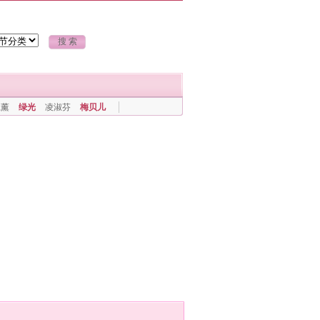
上薰
绿光
凌淑芬
梅贝儿