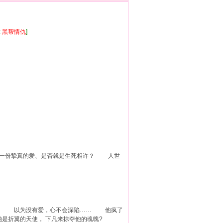
:
黑帮
情仇
]
一份挚真的爱、是否就是生死相许？ 人世
妇。 以为没有爱，心不会深陷…… 他疯了
折翼的天使， 下凡来掠夺他的魂魄?