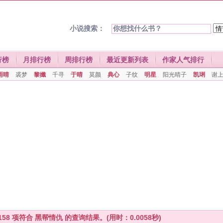
小说搜索：
行榜
月排行榜
周排行榜
最近更新列表
作家人气排行
雨晴
裘梦
黎孅
千寻
于晴
莫颜
典心
子纹
明星
阳光晴子
凯琍
谢
158
项符合
黑帮情仇
的查询结果。(用时：0.0058秒)