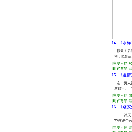
14. 《水
...报复
利，他如是
[主要人物: 
[时代背景: 现代
15. 《虚
...这个
邃眼里。 
[主要人物: 
[时代背景: 现代
16. 《跷
... 讨
??连跷个
[主要人物: 