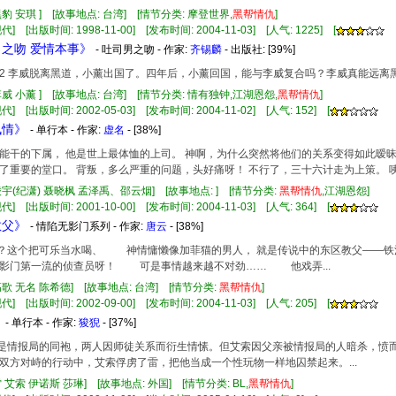
黑豹 安琪 ] [故事地点: 台湾] [情节分类: 摩登世界,
黑帮
情仇
]
] [出版时间: 1998-11-00] [发布时间: 2004-11-03] [人气: 1225] [
男之吻 爱情本事》
- 吐司男之吻 - 作家:
齐锡麟
- 出版社:
[39%]
2 李威脱离黑道，小薰出国了。四年后，小薰回国，能与李威复合吗？李威真能远离
李威 小薰 ] [故事地点: 台湾] [情节分类: 情有独钟,江湖恩怨,
黑帮
情仇
]
] [出版时间: 2002-05-03] [发布时间: 2004-11-02] [人气: 152] [
枫情》
- 单行本 - 作家:
虚名
- [38%]
能干的下属， 他是世上最体恤的上司。 神啊，为什么突然将他们的关系变得如此暧
了重要的堂口。 背叛，多么严重的问题，头好痛呀！ 不行了，三十六计走为上策。 
凌宇(纪潇) 聂晓枫 孟泽禹、邵云烟] [故事地点: ] [情节分类:
黑帮
情仇
,江湖恩怨]
] [出版时间: 2001-10-00] [发布时间: 2004-11-03] [人气: 364] [
教父》
- 情陷无影门系列 - 作家:
唐云
- [38%]
什么？这个把可乐当水喝、 神情慵懒像加菲猫的男人， 就是传说中的东区教父—
影门第一流的侦查员呀！ 可是事情越来越不对劲…… 他戏弄...
高歌 无名 陈希德] [故事地点: 台湾] [情节分类:
黑帮
情仇
]
] [出版时间: 2002-09-00] [发布时间: 2004-11-03] [人气: 205] [
》
- 单行本 - 作家:
狻猊
- [37%]
艾索是情报局的同袍，两人因师徒关系而衍生情愫。但艾索因父亲被情报局的人暗杀，愤
双方对峙的行动中，艾索俘虏了雷，把他当成一个性玩物一样地囚禁起来。...
雷 艾索 伊诺斯 莎琳] [故事地点: 外国] [情节分类: BL,
黑帮
情仇
]