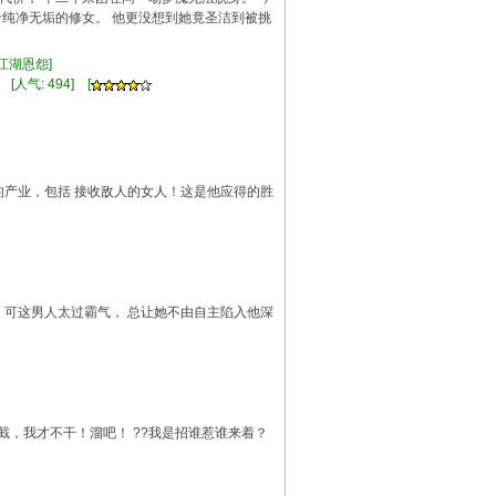
个纯净无垢的修女。 他更没想到她竟圣洁到被挑
,江湖恩怨]
 [人气: 494] [
的产业，包括 接收敌人的女人！这是他应得的胜
， 可这男人太过霸气， 总让她不由自主陷入他深
截，我才不干！溜吧！ ??我是招谁惹谁来着？