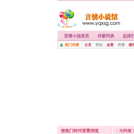
言情小说首页
作家列表
总排
热门作家
古灵
寄秋
金萱
简璎
楼
按热门时代背景浏览
- 大约有