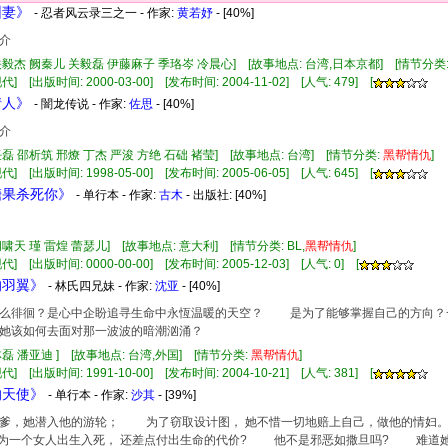
驯妻》
- 忍者风云录三之一 - 作家:
黄若妤
- [40%]
介
关毅杰 阙秦儿 关毅磊 伊藤麻子 季珞岑 冷晨心] [故事地点: 台湾,日本京都] [情节分类
] [出版时间: 2000-03-00] [发布时间: 2004-11-02] [人气: 479] [
情人》
- 闇龙传说 - 作家:
佐思
- [40%]
介
任磊 邵析筑 邢燎 丁杰 严浚 方绝 石础 褚莹] [故事地点: 台湾] [情节分类:
黑帮
情仇
]
] [出版时间: 1998-05-00] [发布时间: 2005-06-05] [人气: 645] [
用糖果杀死你》
- 单行本 - 作家:
古木
- 出版社:
[40%]
闻啸天 瑾 雷煌 蕾瑟儿] [故事地点: 意大利] [情节分类: BL,
黑帮
情仇
]
] [出版时间: 0000-00-00] [发布时间: 2005-12-03] [人气: 0] [
的羽翼》
- 林氏四兄妹 - 作家:
沈亚
- [40%]
徘徊？是心中企盼追寻生命中永恆温暖的天空？ 是为了能够掌握自己的方向？
她该如何去面对那一波波的暗潮汹涌？
林磊 潘亚迪 ] [故事地点: 台湾,外国] [情节分类:
黑帮
情仇
]
] [出版时间: 1991-10-00] [发布时间: 2004-10-21] [人气: 381] [
的天使》
- 单行本 - 作家:
沙其
- [39%]
老爹，她潜入他的游轮； 为了窃取设计图， 她不惜一切地赔上自己，做他的情
一个女人出生入死， 还差点付出生命的代价? 他不是邪恶如撒旦吗? 难道她是