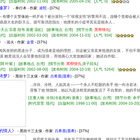
] [出版时间: 2002-11-00] [发布时间: 2005-04-19] [人气: 0] [
儿修罗》
- 单行本 - 作家:
凌熙
- [37%]
～～有哪个女警像她一样歹命？被分派到一个“歧视女性”的警局不说，连睡个觉都会被人
鼎鼎大名的卧天云。据可靠消息指出：他擅长的小提琴其实是能杀人...
卧天云 宗君 段韦 裴蜜 温虹] [故事地点: 台湾] [情节分类:
黑帮
情仇
]
] [出版时间: 2002-03-00] [发布时间: 2004-11-03] [人气: 934] [
》
- 浴火 - 作家:
金萱
- [37%]
令人闻风丧胆的黑道分子， 成为强者是他的理想， 但这被父亲卖来抵债的女孩， 不但
滚 她竟说没人会笑要他别逞强， 而他善心大发放她回家， 她还自作聪...
周巽 叶紫 ] [故事地点: 台湾] [情节分类:
黑帮
情仇
,浪子回头]
] [出版时间: 2002-08-00] [发布时间: 2004-10-19] [人气: 5264] [
手绮梦》
- 黑街十三太保 - 作家:
吕希晨(晨希)
- [37%]
...冷玦、冷绝、人如其名──一个杀人不眨眼的杀手 他一向冷若
背叛了他 恍惚间，他以为是冰棺里的她复活了 不自禁的，他的手轻轻摸上
[主要人物: 冷玦(冷血死神) 裴夜 ] [故事地点: 台湾] [情节分类: 杀
[时代背景: 现代] [出版时间: 1998-11-00] [发布时间: 2004-10-20]
大的情人》
- 黑街十三太保 - 作家:
吕希晨(晨希)
- [37%]
...他是犹大的化身。 当年为了守住她的纯净， 他付出了无法想像