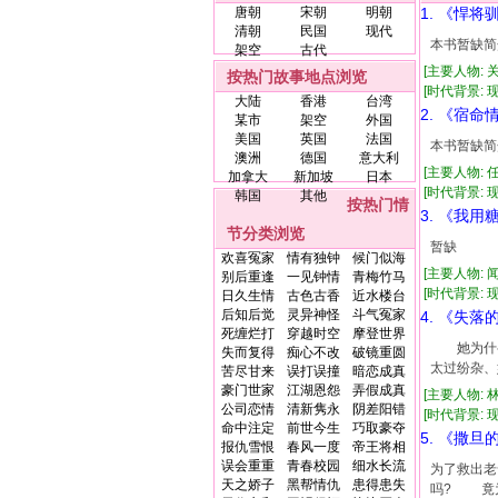
唐朝
宋朝
明朝
1. 《悍将
清朝
民国
现代
本书暂缺简
架空
古代
[主要人物: 
按热门故事地点浏览
[时代背景: 现代
大陆
香港
台湾
2. 《宿命
某市
架空
外国
美国
英国
法国
本书暂缺简
澳洲
德国
意大利
[主要人物: 
加拿大
新加坡
日本
[时代背景: 现代
韩国
其他
按热门情
3. 《我
节分类浏览
暂缺
欢喜冤家
情有独钟
候门似海
[主要人物: 
别后重逢
一见钟情
青梅竹马
[时代背景: 现代
日久生情
古色古香
近水楼台
后知后觉
灵异神怪
斗气冤家
4. 《失落
死缠烂打
穿越时空
摩登世界
她为什么
失而复得
痴心不改
破镜重圆
太过纷杂、
苦尽甘来
误打误撞
暗恋成真
豪门世家
江湖恩怨
弄假成真
[主要人物: 
公司恋情
清新隽永
阴差阳错
[时代背景: 现代
命中注定
前世今生
巧取豪夺
5. 《撒旦
报仇雪恨
春风一度
帝王将相
误会重重
青春校园
细水长流
为了救出
天之娇子
黑帮情仇
患得患失
吗? 竟为