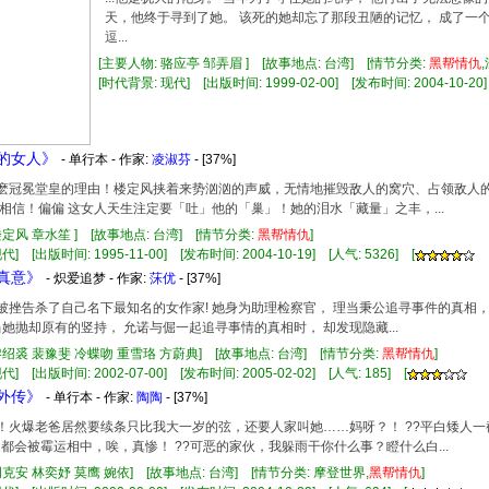
天，他终于寻到了她。 该死的她却忘了那段丑陋的记忆， 成了一
逗...
[主要人物: 骆应亭 邹弄眉 ] [故事地点: 台湾] [情节分类:
黑帮
情仇
[时代背景: 现代] [出版时间: 1999-02-00] [发布时间: 2004-10-20]
样的女人》
- 单行本 - 作家:
凌淑芬
- [37%]
！多麽冠冕堂皇的理由！楼定风挟着来势汹汹的声威，无情地摧毁敌人的窝穴、占领敌人
相信！偏偏 这女人天生注定要「吐」他的「巢」！她的泪水「藏量」之丰，...
楼定风 章水笙 ] [故事地点: 台湾] [情节分类:
黑帮
情仇
]
] [出版时间: 1995-11-00] [发布时间: 2004-10-19] [人气: 5326] [
情真意》
- 炽爱追梦 - 作家:
莯优
- [37%]
男人被挫告杀了自己名下最知名的女作家! 她身为助理检察官， 理当秉公追寻事件的真相
当她抛却原有的竖持， 允诺与倔一起追寻事情的真相时， 却发现隐藏...
黎绍裘 裴豫斐 冷蝶吻 重雪珞 方蔚典] [故事地点: 台湾] [情节分类:
黑帮
情仇
]
] [出版时间: 2002-07-00] [发布时间: 2005-02-02] [人气: 185] [
家外传》
- 单行本 - 作家:
陶陶
- [37%]
厌！火爆老爸居然要续条只比我大一岁的弦，还要人家叫她……妈呀？！ ??平白矮人一
家都会被霉运相中，唉，真惨！ ??可恶的家伙，我躲雨干你什么事？瞪什么白...
周克安 林奕妤 莫鹰 婉依] [故事地点: 台湾] [情节分类: 摩登世界,
黑帮
情仇
]