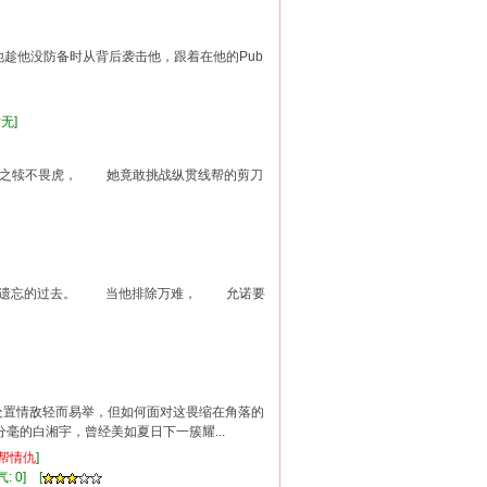
趁他没防备时从背后袭击他，跟着在他的Pub
暂无]
生之犊不畏虎， 她竟敢挑战纵贯线帮的剪刀
意遗忘的过去。 当他排除万难， 允诺要
 处置情敌轻而易举，但如何面对这畏缩在角落的
毫的白湘宇，曾经美如夏日下一簇耀...
帮
情仇
]
: 0] [