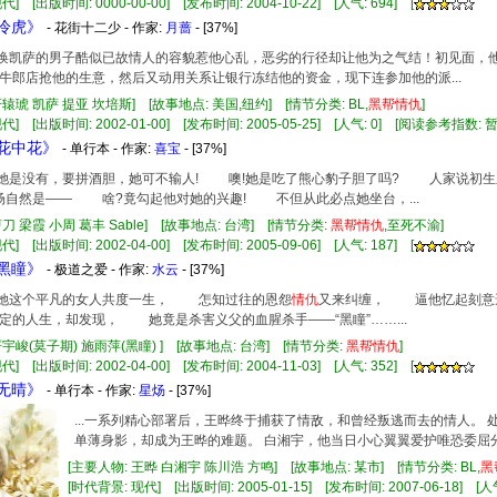
] [出版时间: 0000-00-00] [发布时间: 2004-10-22] [人气: 694] [
道冷虎》
- 花街十二少 - 作家:
月蔷
- [37%]
名唤凯萨的男子酷似已故情人的容貌惹他心乱，恶劣的行径却让他为之气结！初见面，他
牛郎店抢他的生意，然后又动用关系让银行冻结他的资金，现下连参加他的派...
轩辕琥 凯萨 提亚 坎培斯] [故事地点: 美国,纽约] [情节分类: BL,
黑帮
情仇
]
代] [出版时间: 2002-01-00] [发布时间: 2005-05-25] [人气: 0] [阅读参考指数: 
霸花中花》
- 单行本 - 作家:
喜宝
- [37%]
量她是没有，要拼酒胆，她可不输人! 噢!她是吃了熊心豹子胆了吗? 人家说初
自然是—— 啥?竟勾起他对她的兴趣! 不但从此必点她坐台，...
剪刀 梁霞 小周 葛丰 Sable] [故事地点: 台湾] [情节分类:
黑帮
情仇
,至死不渝]
] [出版时间: 2002-04-00] [发布时间: 2005-09-06] [人气: 187] [
锁黑瞳》
- 极道之爱 - 作家:
水云
- [37%]
定与她这个平凡的女人共度一生， 怎知过往的恩怨
情仇
又来纠缠， 逼他忆起刻
定的人生，却发现， 她竟是杀害义父的血腥杀手——“黑瞳”……...
严宇峻(莫子期) 施雨萍(黑瞳) ] [故事地点: 台湾] [情节分类:
黑帮
情仇
]
] [出版时间: 2002-04-00] [发布时间: 2004-11-03] [人气: 352] [
雪无晴》
- 单行本 - 作家:
星炀
- [37%]
...一系列精心部署后，王晔终于捕获了情敌，和曾经叛逃而去的情人。
单薄身影，却成为王晔的难题。 白湘宇，他当日小心翼翼爱护唯恐委屈分
[主要人物: 王晔 白湘宇 陈川浩 方鸣] [故事地点: 某市] [情节分类: BL,
黑
[时代背景: 现代] [出版时间: 2005-01-15] [发布时间: 2007-06-18] [人气