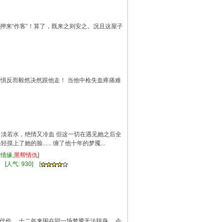
押来“作客”！算了，既来之则安之。况且这屋子
不畏惧反而毅然决然跟他走！ 当他中枪失血疼痛难
冰、淡若水，绝情又冷血 但这一切在遇见她之后全
了她的脸...... 缠了他十年的梦魇...
手情缘,
黑帮
情仇
]
 [人气: 930] [
的代价， 十二年来困在同一场梦魇无法脱身。 今