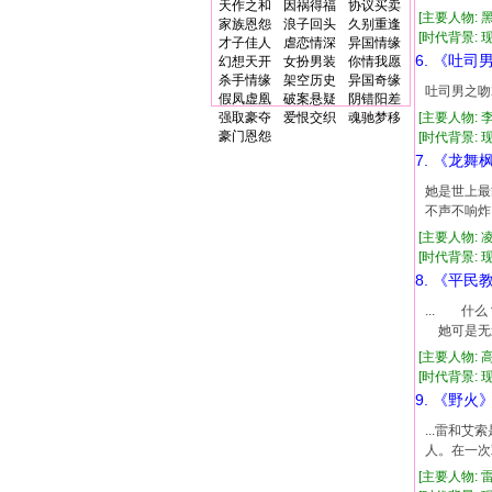
天作之和
因祸得福
协议买卖
[主要人物: 
家族恩怨
浪子回头
久别重逢
[时代背景: 现代
才子佳人
虐恋情深
异国情缘
6. 《吐司
幻想天开
女扮男装
你情我愿
杀手情缘
架空历史
异国奇缘
吐司男之吻
假凤虚凰
破案悬疑
阴错阳差
强取豪夺
爱恨交织
魂驰梦移
[主要人物: 
豪门恩怨
[时代背景: 现代
7. 《龙舞
她是世上最
不声不响炸
[主要人物: 
[时代背景: 现代
8. 《平民
... 
她可是无
[主要人物: 
[时代背景: 现代
9. 《野火
...雷和
人。在一次
[主要人物: 