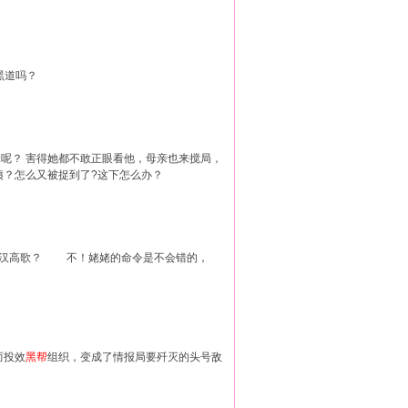
黑道吗？
昧呢？ 害得她都不敢正眼看他，母亲也来搅局，
咦？怎么又被捉到了?这下怎么办？
—铁汉高歌？ 不！姥姥的命令是不会错的，
而投效
黑帮
组织，变成了情报局要歼灭的头号敌