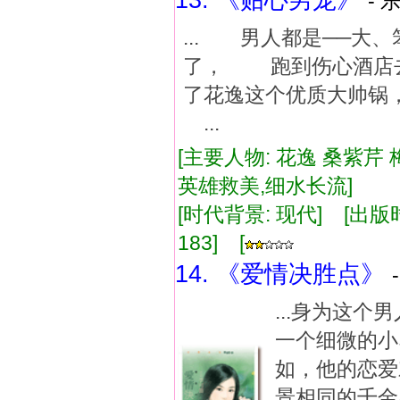
13. 《贴心男宠》
- 
... 男人都是──
了， 跑到伤心酒店
了花逸这个优质大帅锅
...
[主要人物: 花逸 桑紫芹
英雄救美,细水长流]
[时代背景: 现代] [出版时间:
183] [
14. 《爱情决胜点》
...身为这
一个细微的小
如，他的恋爱
景相同的千金