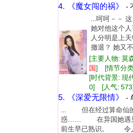
4. 《魔女闯的祸》
-
...呵呵－－
她对他这个人
人分明是上天
撤退？ 她又不
[主要人物: 莫
国
] [情节分
[时代背景: 现代]
0] [人气: 573
5. 《深爱无限情》
-
... 但在经过算命
惑…… 在异国她遇
前生早已熟识。 令