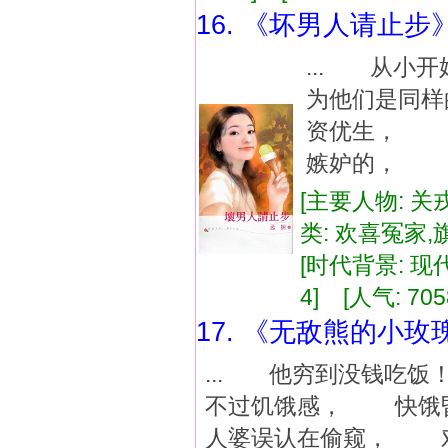
16. 《坏男人请止步
... 从小
为他们是同
资优生， 
嫉妒的， 偏
[主要人物: 关
类: 欢喜冤家
[时代背景: 现代]
4] [人气: 705
17. 《无敌熊的小玫
... 他穷到没钱吃
不过饥饿感， 快饿
人婆误认在偷窥， 