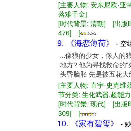
[主要人物: 安东尼欧·亚特
落难千金]
[时代背景: 清朝] [出版时间:
476] [
9. 《海恋薄荷》
- 空
...像狼的少女，像人
地方? 他为寻找救命的
头昏脑胀 先是被五花大
[主要人物: 直宇·史克维兹
节分类: 生化武器,超能
[时代背景: 现代] [出版时间:
309] [
10. 《家有碧玺》
- 