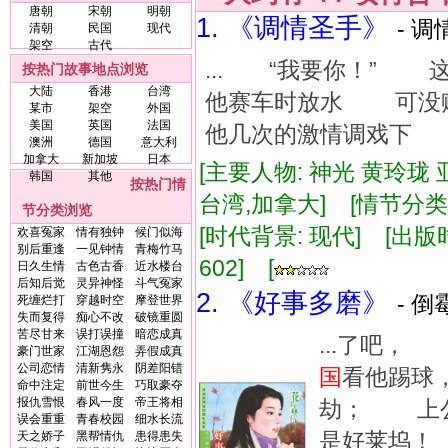
唐朝
宋朝
明朝
1. 《调情圣手》
- 调
清朝
民国
现代
架空
古代
... “我要你！”
按热门故事地点浏览
大陆
香港
台湾
他赛车时放水 可没
某市
架空
外国
美国
英国
法国
他几次的激情调戏下 
澳洲
德国
意大利
加拿大
新加坡
日本
[主要人物: 神光 黄玲珑
韩国
其他
按热门情
台湾,加拿大] [情节分
节分类浏览
[时代背景: 现代] [出版时间:
欢喜冤家
情有独钟
候门似海
别后重逢
一见钟情
青梅竹马
602] [
日久生情
古色古香
近水楼台
后知后觉
灵异神怪
斗气冤家
2. 《好事多磨》
- 倒
死缠烂打
穿越时空
摩登世界
失而复得
痴心不改
破镜重圆
苦尽甘来
误打误撞
暗恋成真
...了吧
豪门世家
江湖恩怨
弄假成真
公司恋情
清新隽永
阴差阳错
国
看他踢球
命中注定
前世今生
巧取豪夺
报仇雪恨
春风一度
帝王将相
劫； 上公
误会重重
青春校园
细水长流
是好莱坞！
天之娇子
黑帮情仇
患得患失