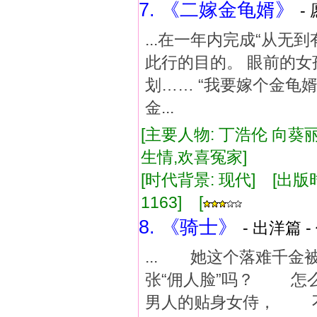
7. 《二嫁金龟婿》
-
...在一年内完成“从无
此行的目的。 眼前的
划…… “我要嫁个金龟
金...
[主要人物: 丁浩伦 向葵丽
生情,欢喜冤家]
[时代背景: 现代] [出版时间:
1163] [
8. 《骑士》
- 出洋篇 -
... 她这个落难千金
张“佣人脸”吗？ 怎
男人的贴身女侍， 不