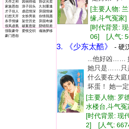
天作之和
因祸得福
协议买卖
家族恩怨
浪子回头
久别重逢
[主要人物: 
才子佳人
虐恋情深
异国情缘
幻想天开
女扮男装
你情我愿
缘,斗气冤家
杀手情缘
架空历史
异国奇缘
[时代背景: 现代
假凤虚凰
破案悬疑
阴错阳差
强取豪夺
爱恨交织
魂驰梦移
06] [人气: 5
豪门恩怨
3. 《少东太酷》
- 硬
...他好凶…
她只是……只
什么要在大庭
坏蛋！ 她一定
[主要人物: 罗
水楼台,斗气
[时代背景: 现代]
2] [人气: 667