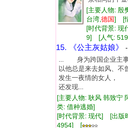
[主要人物: 殷
台湾,
德国
] 
[时代背景: 现代]
9] [人气: 519
15. 《公主灰姑娘》
... 身为跨国企业
以他总是来去如风、不
发生一夜情的女人，
还发现...
[主要人物: 耿风 韩致宁 
类: 借种逃婚]
[时代背景: 现代] [出版时间:
4954] [