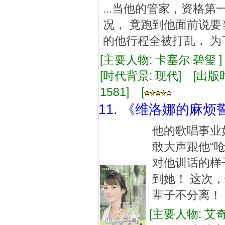
...当他的管家，资格
况， 竟跑到他面前说要
的他行程全被打乱， 为
[主要人物: 卡塞尔 碧玺 
[时代背景: 现代] [出版时间:
1581] [
11. 《维洛娜的麻烦
他的歌唱事业
敢大声跟他“呛
对他训话的样
到她！ 这次
辈子不分离！
[主要人物: 艾