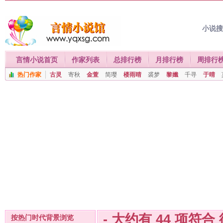
小说
言情小说首页
作家列表
总排行榜
月排行榜
周排行
热门作家
古灵
寄秋
金萱
简璎
楼雨晴
裘梦
黎孅
千寻
于晴
- 大约有
44
项符合
按热门时代背景浏览