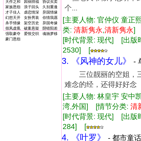
天作之和
因祸得福
协议买卖
个...
家族恩怨
浪子回头
久别重逢
才子佳人
虐恋情深
异国情缘
幻想天开
女扮男装
你情我愿
[主要人物: 官仲仪 童正熙
杀手情缘
架空历史
异国奇缘
类:
清新
隽永
,
清新
隽永
假凤虚凰
破案悬疑
阴错阳差
强取豪夺
爱恨交织
魂驰梦移
[时代背景: 现代] [出版时间:
豪门恩怨
2530] [
3. 《风神的女儿》
-
三位靓丽的空姐，三
难念的经，还得好好念
[主要人物: 林皇宇 安中凯
湾,外国] [情节分类:
清
[时代背景: 现代] [出版时间:
284] [
4. 《叶罗》
- 都市童话