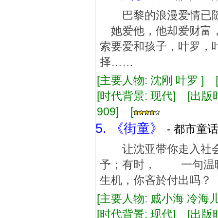
巴黎的浪漫爱情已随
她爱他，他却爱财富，
索要爱和孩子，叶罗，
择……
[主要人物: 沈刚 叶罗 ]
[时代背景: 现代] [出版时间:
909] [
5. 《街童》
- 都市童话
让沈亚带你走入社会
予；有时， 一句温
生机，你吝於付出吗？
[主要人物: 戚小海 冷海儿
[时代背景: 现代] [出版时间: