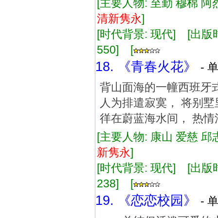
[主要人物: 至勤 穆棉 阿
清新
隽永
]
[时代背景: 现代] [出版时间:
550] [
18. 《青春火花》
- 
背山面海的一幢西班牙式
人为排遣寂寞， 将别墅
徉在蔚蓝海水间， 热情
[主要人物: 康山 爱慈 邱
新
隽永
]
[时代背景: 现代] [出版时间:
238] [
19. 《恋恋校园》
- 