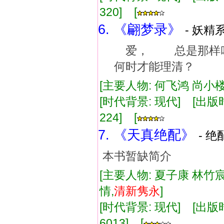
320] [
6. 《翩梦录》
- 妖精系
爱， 总是那样叫
何时才能理清？
[主要人物: 何飞鸿 尚小楼
[时代背景: 现代] [出版时间:
224] [
7. 《天真绝配》
- 绝
本书暂缺简介
[主要人物: 夏子康 林竹宸
情,
清新
隽永
]
[时代背景: 现代] [出版时间:
6013] [