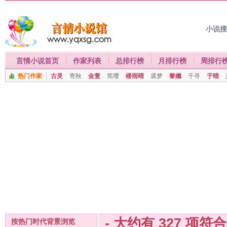
小说
言情小说首页
作家列表
总排行榜
月排行榜
周排行
热门作家
古灵
寄秋
金萱
简璎
楼雨晴
裘梦
黎孅
千寻
于晴
- 大约有
327
项符
按热门时代背景浏览