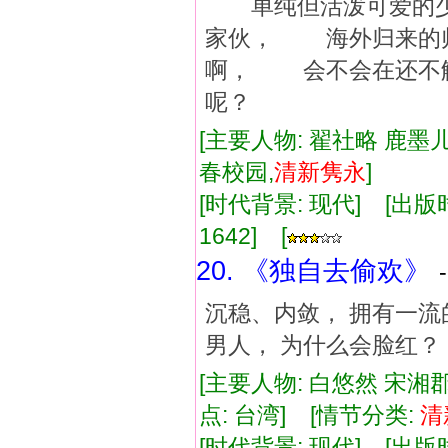
单纯但活泼可爱的少
家伙， 海外归来的
啊， 会不会在还不
呢？
[主要人物: 翟社略 鹿墨儿
春校园,
清新
隽永
]
[时代背景: 现代] [出版时间:
1642] [
20. 《独自去偷欢》
沉稳、内敛， 拥有一流
男人， 为什么会脸红？
[主要人物: 白悠然 宋湘
点: 台湾] [情节分类:
清
[时代背景: 现代] [出版时间: