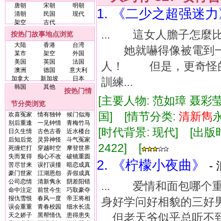
唐朝
宋朝
明朝
1. 《二少之超强迷力
清朝
民国
现代
架空
古代
... 這女人膽子怎
按热门故事地点浏览
大陆
香港
台湾
她就嚇得像被電到一
某市
架空
外国
美国
英国
法国
人！ 但是，更奇怪
澳洲
德国
意大利
加拿大
新加坡
日本
訓練...
韩国
其他
按热门情
[主要人物: 范如璋 聂彩莹
节分类浏览
国] [情节分类:
清新
雋
欢喜冤家
情有独钟
候门似海
别后重逢
一见钟情
青梅竹马
[时代背景: 现代] [出版时间:
日久生情
古色古香
近水楼台
后知后觉
灵异神怪
斗气冤家
2422] [
死缠烂打
穿越时空
摩登世界
失而复得
痴心不改
破镜重圆
2. 《柠檬小夜曲》
-
苦尽甘来
误打误撞
暗恋成真
豪门世家
江湖恩怨
弄假成真
公司恋情
清新隽永
阴差阳错
... 爱情和面包哪
命中注定
前世今生
巧取豪夺
报仇雪恨
春风一度
帝王将相
身好学问好相貌的三
误会重重
青春校园
细水长流
但老天爷似乎总听不
天之娇子
黑帮情仇
患得患失