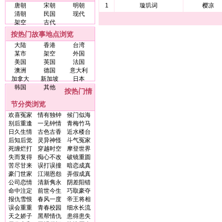
唐朝
宋朝
明朝
1
璇玑词
樱凉
清朝
民国
现代
架空
古代
按热门故事地点浏览
大陆
香港
台湾
某市
架空
外国
美国
英国
法国
澳洲
德国
意大利
加拿大
新加坡
日本
韩国
其他
按热门情
节分类浏览
欢喜冤家
情有独钟
候门似海
别后重逢
一见钟情
青梅竹马
日久生情
古色古香
近水楼台
后知后觉
灵异神怪
斗气冤家
死缠烂打
穿越时空
摩登世界
失而复得
痴心不改
破镜重圆
苦尽甘来
误打误撞
暗恋成真
豪门世家
江湖恩怨
弄假成真
公司恋情
清新隽永
阴差阳错
命中注定
前世今生
巧取豪夺
报仇雪恨
春风一度
帝王将相
误会重重
青春校园
细水长流
天之娇子
黑帮情仇
患得患失