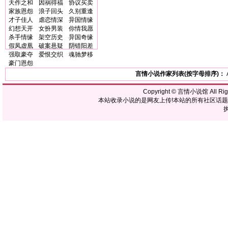
天作之和
因祸得福
协议买卖
家族恩怨
浪子回头
久别重逢
才子佳人
虐恋情深
异国情缘
幻想天开
女扮男装
你情我愿
杀手情缘
架空历史
异国奇缘
假凤虚凰
破案悬疑
阴错阳差
强取豪夺
爱恨交织
魂驰梦移
豪门恩怨
言情小说作家列表(按字母排序)：
Copyright ©
言情小说馆
All R
本站收录小说的是网友上传!本站的所有社区话
执