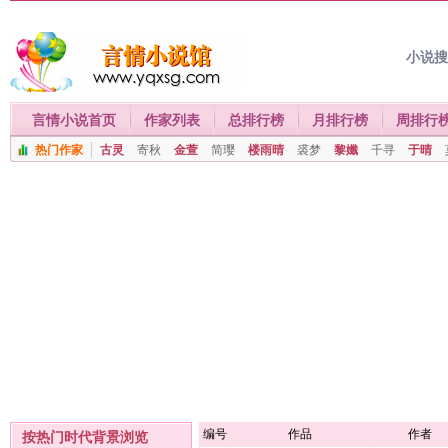
小说
言情小说首页
作家列表
总排行榜
月排行榜
周排行
热门作家
古灵
寄秋
金萱
简璎
楼雨晴
裘梦
黎孅
千寻
于晴
编号
作品
作者
按热门时代背景浏览