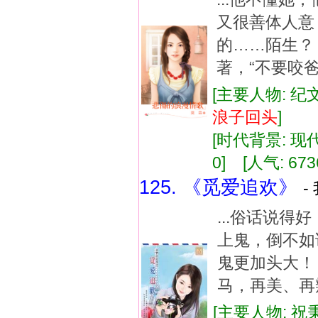
又很善体人意
的……陌生？
著，“不要咬爸
[主要人物: 纪
浪子
回
头
]
[时代背景: 现代]
0] [人气: 673
125. 《觅爱追欢》
-
...俗话说得
上鬼，倒不如
鬼更加头大！
马，再美、再辣
[主要人物: 祝