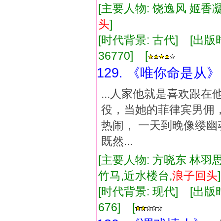
[主要人物: 饶逸风 姬香凝
头
]
[时代背景: 古代] [出版时间:
36770] [
129. 《唯你命是从》
...人家他就是喜欢跟
役，当她的菲律宾男佣
热闹， 一天到晚像缕幽
既然...
[主要人物: 方晓东 林羽思
竹马,近水楼台,
浪子
回
头
[时代背景: 现代] [出版时间:
676] [