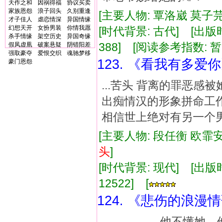
天作之和
因祸得福
协议买卖
家族恩怨
浪子回头
久别重逢
[主要人物: 覃洛崴 莫子芫
才子佳人
虐恋情深
异国情缘
幻想天开
女扮男装
你情我愿
[时代背景: 古代] [出版时间:
杀手情缘
架空历史
异国奇缘
388] [阅读参考指数: 暂
假凤虚凰
破案悬疑
阴错阳差
强取豪夺
爱恨交织
魂驰梦移
123. 《看我有多爱
豪门恩怨
...苦头 背离的罪恶感
出痴情汉的形象拼命工作
相信世上绝对有另一个男人值
[主要人物: 段任衡 欧霏安
头
]
[时代背景: 现代] [出版时间:
12522] [
124. 《悲伤的浪漫
...他不懂