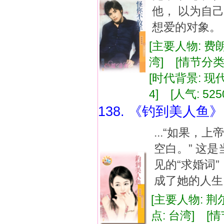
他， 以为自
想爱的对象。 而
[主要人物: 费
湾] [情节分类
[时代背景: 现代]
4] [人气: 525
138. 《钓到美人鱼》
...“如果
空白。” 这
见的“求婚词
成了她的人生目
[主要人物: 
点: 台湾] [