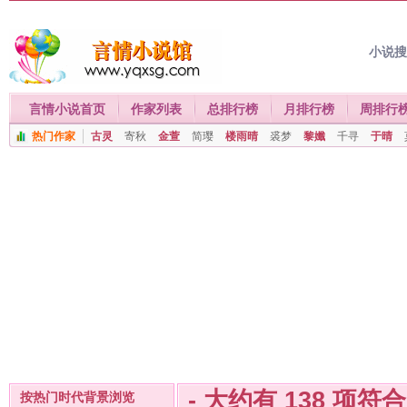
小说
言情小说首页
作家列表
总排行榜
月排行榜
周排行
热门作家
古灵
寄秋
金萱
简璎
楼雨晴
裘梦
黎孅
千寻
于晴
- 大约有
138
项符
按热门时代背景浏览