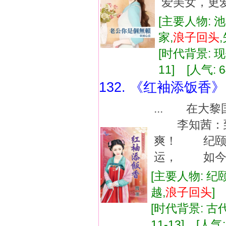
爱美女，更爱
[主要人物: 
家,
浪子
回
头
[时代背景: 现代
11] [人气: 6
132. 《红袖添饭香》
... 在大
李知茜：到
爽！ 纪颐
运， 如今还
[主要人物: 纪
越,
浪子
回
头
[时代背景: 古代,
11-13] [人气: