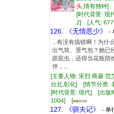
头
,情有独钟
[时代背景: 现代]
2] [人气: 677
126. 《无情恶少》
-
...有没有搞错啊！为
出气筒、受气包？她已
跟屁虫，还得当花瓶陪
伴，...
[主要人物: 宋烈 商菱 范
台北,彰化] [情节分类: 
[时代背景: 现代] [出版时间:
1004] [
127. 《驯夫记》
- 单