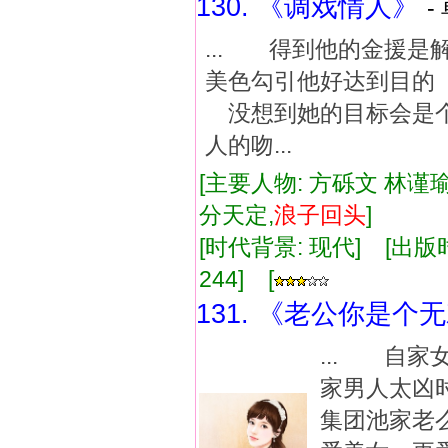
130. 《调戏情人》
-
... 得到他的金援
美色勾引他好达到目
没想到她的目标会是
人的吻...
[主要人物: 方砾文 林谨瑜
分天定,
浪子
回
头
]
[时代背景: 现代] [出版时间:
244] [
131. 《老公你是个
... 自
家男人太凶
集团池家老