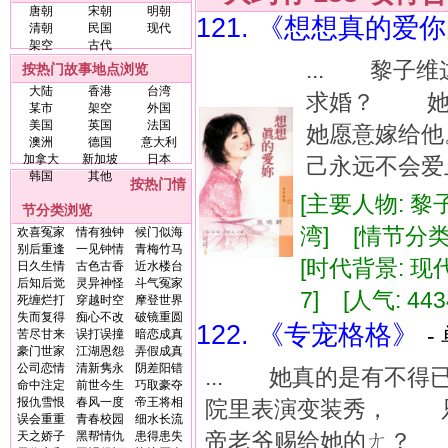
唐朝
宋朝
明朝
121. 《想想真的爱
清朝
民国
现代
架空
古代
... 黎子
按热门故事地点浏览
大陆
香港
台湾
求婚？ 她
某市
架空
外国
美国
英国
法国
她愿意嫁给
澳洲
德国
意大利
加拿大
新加坡
日本
己永远不会爱
韩国
其他
按热门情
[主要人物: 黎
节分类浏览
湾] [情节分类
欢喜冤家
情有独钟
候门似海
别后重逢
一见钟情
青梅竹马
[时代背景: 现代]
日久生情
古色古香
近水楼台
后知后觉
灵异神怪
斗气冤家
7] [人气: 443
死缠烂打
穿越时空
摩登世界
失而复得
痴心不改
破镜重圆
122. 《专宠格格》
-
苦尽甘来
误打误撞
暗恋成真
豪门世家
江湖恩怨
弄假成真
公司恋情
清新隽永
阴差阳错
... 她真的是有不
命中注定
前世今生
巧取豪夺
报仇雪恨
春风一度
帝王将相
院里表演变装秀， 
误会重重
青春校园
细水长流
帝老爷赐给她的ㄤ？ 而
天之娇子
黑帮情仇
患得患失