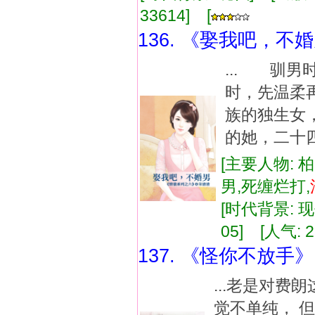
33614] [
136. 《娶我吧，不
... 驯
时，先温柔
族的独生女
的她，二十
[主要人物: 
男,死缠烂打,
[时代背景: 现代
05] [人气: 2
137. 《怪你不放手》
...老是对
觉不单纯， 