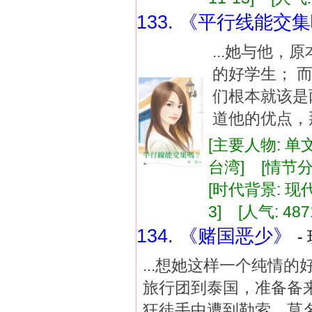
133. 《平行线能交
...她与他
的好学生； 
们根本就该是
道他的优点，那
[主要人物: 单
台湾] [情节分
[时代背景: 现代]
3] [人气: 487
134. 《赌国恶少》
-
...想她这样一个纯情
旅行团到泰国，准备备
狂徒手中遭到勒索，莫