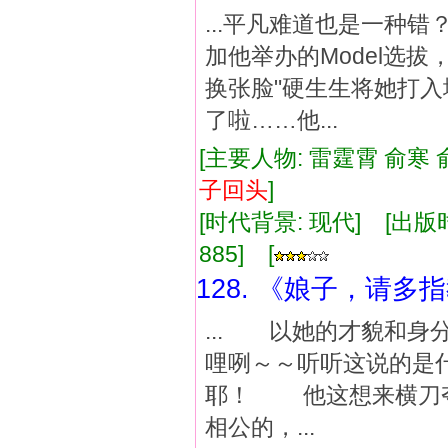
...平凡难道也是一种
加他举办的Model选
换张脸"硬生生将她打
了啦……他...
[主要人物: 雷霆霄 俞寒 
子
回
头
]
[时代背景: 现代] [出版时间:
885] [
128. 《娘子，请多
... 以她的才貌和
哩咧～～听听这说的是
耶！ 他这想来横刀夺
相公的，...